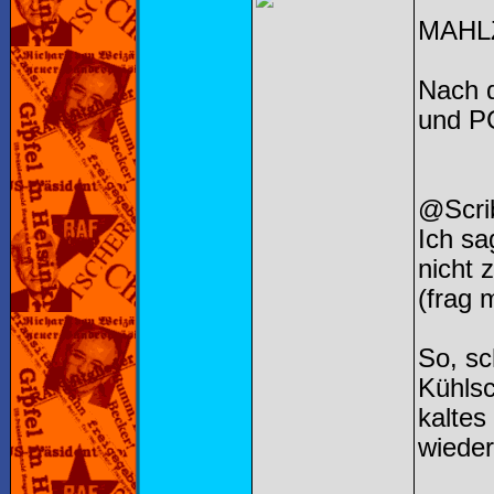
MAHLZ
Nach 
und PC
@Scri
Ich sa
nicht 
(frag 
So, sc
Kühlsc
kaltes
wieder