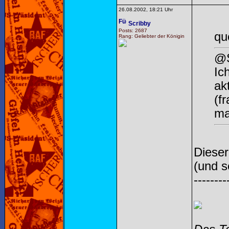
26.08.2002, 18:21 Uhr
Scribby
Posts: 2687
qu
Rang: Geliebter der Königin
@S
Ic
ak
(f
ma
Dieser
(und s
--------