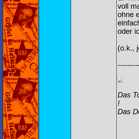
voll m
ohne 
einfac
oder i
(o.k., 
--------
Das To
!
Das Do