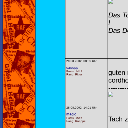
Das To
!
Das Do
28.08.2002, 08:35 Uhr
oasupp
guten 
Posts: 1441
Rang: Ritter
cordh
--------
28.08.2002, 14:01 Uhr
magic
Tach 
Posts: 1566
Rang: Knappe