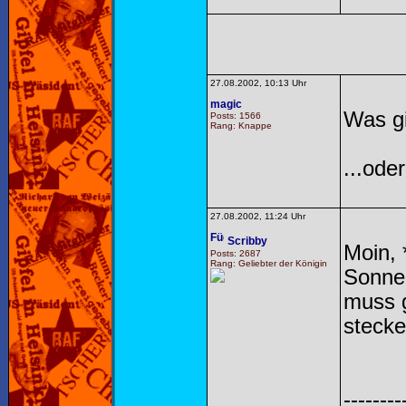
27.08.2002, 10:13 Uhr
magic
Was g
Posts: 1566
Rang: Knappe
...oder
27.08.2002, 11:24 Uhr
Scribby
Moin, 
Posts: 2687
Rang: Geliebter der Königin
Sonnen
muss g
steck
--------