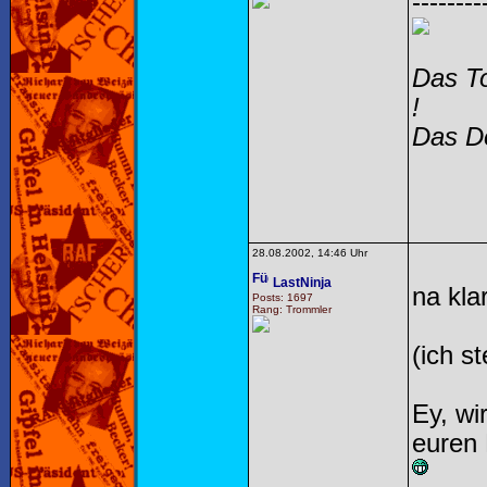
--------
Das To
!
Das Do
28.08.2002, 14:46 Uhr
LastNinja
na kla
Posts: 1697
Rang: Trommler
(ich s
Ey, wi
euren 