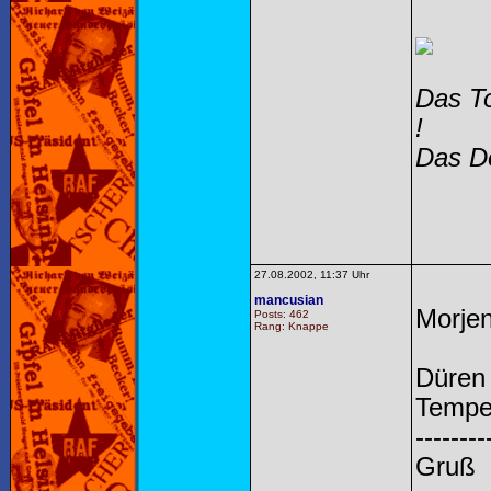
Das To
!
Das Do
27.08.2002, 11:37 Uhr
mancusian
Morjen
Posts: 462
Rang: Knappe
Düren
Temper
--------
Gruß