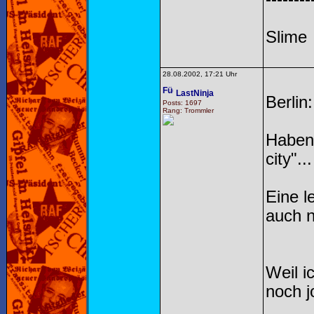
Slime
28.08.2002, 17:21 Uhr
LastNinja
Berlin
Posts: 1697
Rang: Trommler
Haben 
city"...
Eine l
auch n
Weil i
noch j