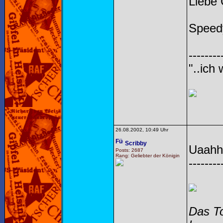
Liebe
Speed
--------
"..ich
26.08.2002, 10:49 Uhr
Scribby
Uaahhh
Posts: 2687
Rang: Geliebter der Königin
--------
Das To