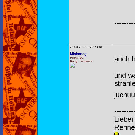
--------
28.08.2002, 17:27 Uhr
Minimoog
auch h
Posts: 207
Rang: Trommler
und wa
strahl
juchuu
--------
Lieber
Rehne