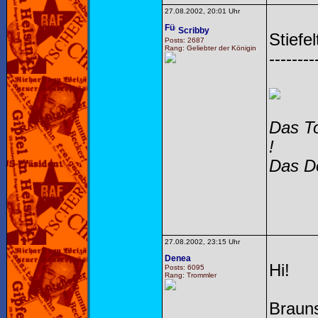
27.08.2002, 20:01 Uhr
Scribby
Stiefe
Posts: 2687
Rang: Geliebter der Königin
--------
Das To
!
Das Do
27.08.2002, 23:15 Uhr
Denea
Hi!
Posts: 6095
Rang: Trommler
Brauns