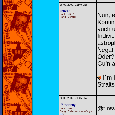
26.08.2002, 21:40 Uhr
tinsvelt
Nun, e
Posts: 2607
Rang: Berater
Kontin
auch 
Indivi
astrop
Negati
Oder
Gu'n 
--------
I´m 
Straits
26.08.2002, 21:45 Uhr
Scribby
@tinsv
Posts: 2687
Rang: Geliebter der Königin