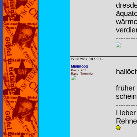
dresde
äquato
wärme 
verdie
--------
27.08.2002, 18:13 Uhr
Minimoog
hallöc
Posts: 207
Rang: Trommler
früher
schein
--------
Lieber
Rehne