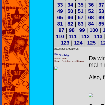
|
|
|
|
33
34
35
36
37
|
|
|
|
49
50
51
52
53
|
|
|
|
65
66
67
68
69
|
|
|
|
81
82
83
84
85
|
|
|
|
97
98
99
100
|
|
|
110
111
112
113
|
|
|
123
124
125
1
26.08.2002, 02:19 Uhr
Scribby
Da wir
Posts: 2687
Rang: Geliebter der Königin
mal hi
Also, 
--------