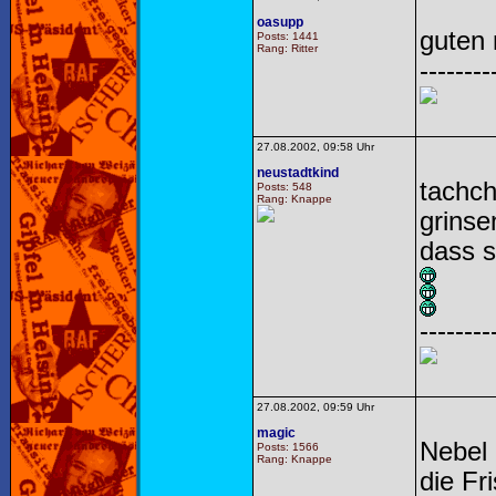
oasupp
guten 
Posts: 1441
Rang: Ritter
--------
27.08.2002, 09:58 Uhr
neustadtkind
tachch
Posts: 548
Rang: Knappe
grinse
dass s
--------
27.08.2002, 09:59 Uhr
magic
Nebel 
Posts: 1566
Rang: Knappe
die Fri