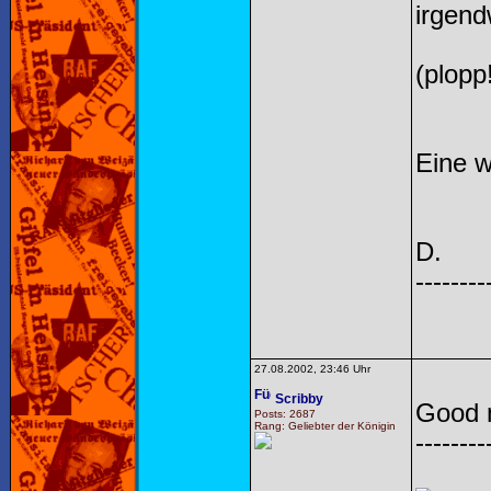
irgend
(plopp
Eine 
D.
--------
27.08.2002, 23:46 Uhr
Scribby
Good n
Posts: 2687
Rang: Geliebter der Königin
--------