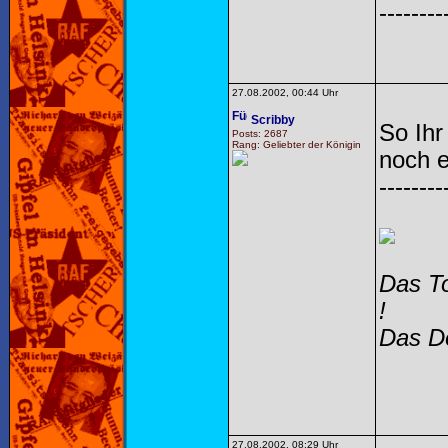
--------
27.08.2002, 00:44 Uhr
Scribby
So Ihr
Posts: 2687
Rang: Geliebter der Königin
noch 
--------
Das To
!
Das Do
27.08.2002, 08:29 Uhr