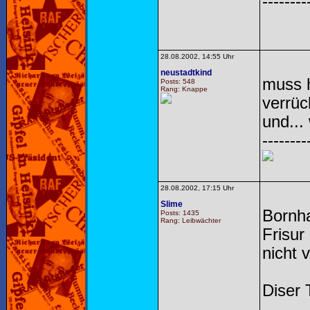
--------
28.08.2002, 14:55 Uhr
neustadtkind
muss h
Posts: 548
Rang: Knappe
verrüc
und... 
--------
28.08.2002, 17:15 Uhr
Slime
Bornha
Posts: 1435
Rang: Leibwächter
Frisur
nicht 
Diser 
--------