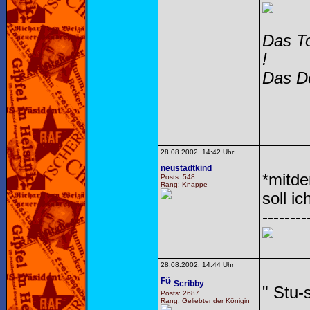
Das To
!
Das Do
28.08.2002, 14:42 Uhr
neustadtkind
*mitde
Posts: 548
Rang: Knappe
soll i
--------
28.08.2002, 14:44 Uhr
Scribby
" Stu-
Posts: 2687
Rang: Geliebter der Königin