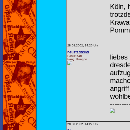
Köln, 
trotzd
Krawat
Pomme
28.08.2002, 14:20 Uhr
neustadtkind
liebes
Posts: 548
Rang: Knappe
dresde
aufzug
machen
angrif
wohlbe
--------
28.08.2002, 14:22 Uhr