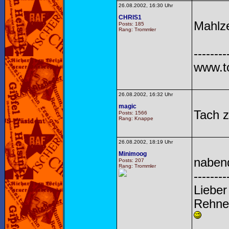
26.08.2002, 16:30 Uhr
CHRIS1
Mahlze
Posts: 185
Rang: Trommler
--------
www.t
26.08.2002, 16:32 Uhr
magic
Tach 
Posts: 1566
Rang: Knappe
26.08.2002, 18:19 Uhr
Minimoog
nabend
Posts: 207
Rang: Trommler
--------
Lieber
Rehne