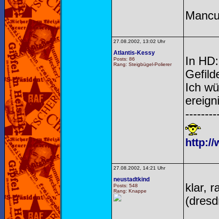
Mancu
27.08.2002, 13:02 Uhr
Atlantis-Kessy
In HD:
Posts: 86
Rang: Steigbügel-Polierer
Gefild
Ich wü
ereign
--------
http:/
27.08.2002, 14:21 Uhr
neustadtkind
klar, 
Posts: 548
Rang: Knappe
(dresd