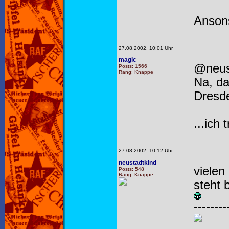
Ansons
27.08.2002, 10:01 Uhr
magic
@neus
Posts: 1566
Rang: Knappe
Na, da
Dresde
...ich 
27.08.2002, 10:12 Uhr
neustadtkind
vielen
Posts: 548
Rang: Knappe
steht 
--------