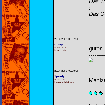
Das To
!
Das Do
26.08.2002, 09:07 Uhr
oasupp
guten
Posts: 1441
Rang: Ritter
--------
26.08.2002, 09:23 Uhr
Speedy
Mahlze
Posts: 680
Rang: Schildträger
--------