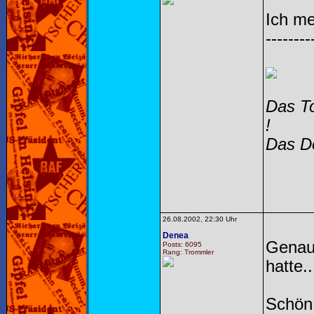
Ich me
--------
Das To
!
Das Do
26.08.2002, 22:30 Uhr
Denea
Genau 
Posts: 6095
Rang: Trommler
hatte..
Schön