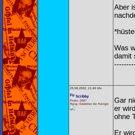
Aber i
nachde
*hüste
Was wi
damit 
--------
26.08.2002, 21:40 Uhr
Scribby
Gar ni
Posts: 2687
Rang: Geliebter der Königin
er wir
ohne
Er wir