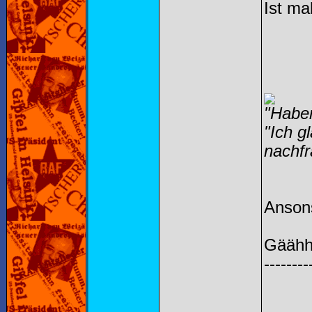
Ist ma
"Haben
"Ich g
nachfr
Ansons
Gäähhh
--------