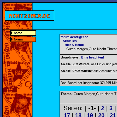
forum.achtziger.de
Aktuelles
Hier & Heute
Guten Morgen,Gute Nacht Threat 
Boardnews:
Bitte beachten!
An alle SEO Würste
: alle Links sind jet
An alle SPAM Würste
: alle Accounts sin
Das Board hat insgesamt
374295
Mit
Thema:
Guten Morgen,Gute Nacht Thr
Seiten: [
-1-
|
|
2
3
|
|
|
|
17
18
19
20
21