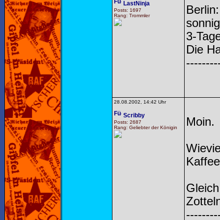
LastNinja
Berlin
Posts: 1697
Rang: Trommler
sonnig
3-Tage
Die Ha
--------
28.08.2002, 14:42 Uhr
Scribby
Moin.
Posts: 2687
Rang: Geliebter der Königin
Wievie
Kaffee
Gleich
Zottel
--------