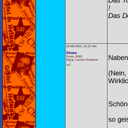
Das To
!
Das Do
26.08.2002, 21:21 Uhr
Denea
Nabend
Posts: 6095
Rang: Lanzen-Anspitzer
(Nein,
Wirklic
Schöne
so gei