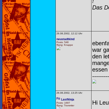
!
Das Do
26.08.2002, 12:12 Uhr
neustadtkind
ebenfa
Posts: 548
Rang: Knappe
war ga
den le
mangel
essen 
--------
26.08.2002, 13:25 Uhr
LastNinja
Hi Leu
Posts: 1697
Rang: Trommler