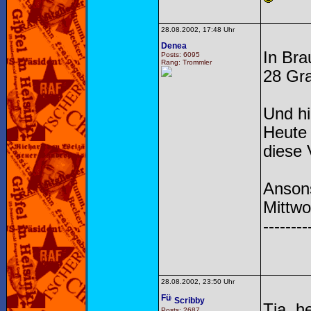
28.08.2002, 17:48 Uhr
Denea
In Bra
Posts: 6095
Rang: Trommler
28 Gra
Und hi
Heute 
diese 
Ansons
Mittwo
--------
28.08.2002, 23:50 Uhr
Scribby
Tja, h
Posts: 2687