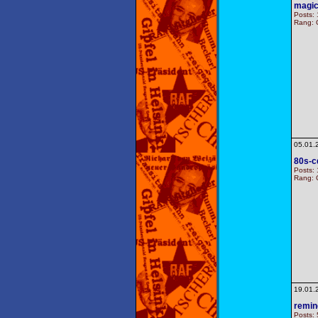
magi
Posts:
Rang: G
05.01.
80s-c
Posts:
Rang: G
19.01.
remi
Posts: 