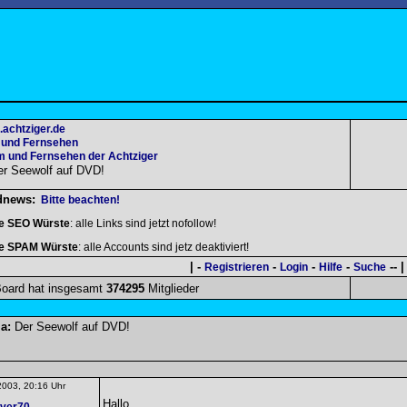
.achtziger.de
 und Fernsehen
m und Fernsehen der Achtziger
er Seewolf auf DVD!
dnews:
Bitte beachten!
le SEO Würste
: alle Links sind jetzt nofollow!
le SPAM Würste
: alle Accounts sind jetz deaktiviert!
| -
-
-
-
-- |
Registrieren
Login
Hilfe
Suche
oard hat insgesamt
374295
Mitglieder
a:
Der Seewolf auf DVD!
2003, 20:16 Uhr
Hallo,