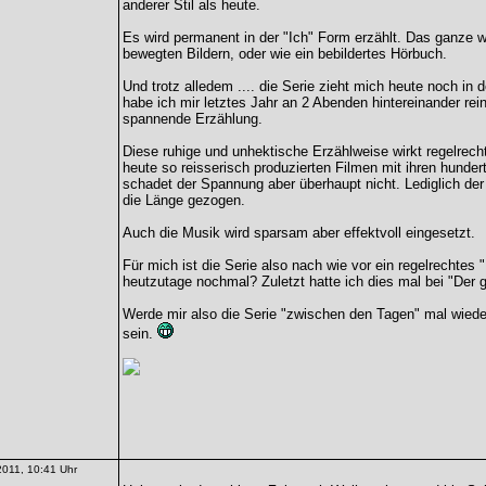
anderer Stil als heute.
Es wird permanent in der "Ich" Form erzählt. Das ganze wi
bewegten Bildern, oder wie ein bebildertes Hörbuch.
Und trotz alledem .... die Serie zieht mich heute noch i
habe ich mir letztes Jahr an 2 Abenden hintereinander rei
spannende Erzählung.
Diese ruhige und unhektische Erzählweise wirkt regelrech
heute so reisserisch produzierten Filmen mit ihren hunde
schadet der Spannung aber überhaupt nicht. Lediglich der v
die Länge gezogen.
Auch die Musik wird sparsam aber effektvoll eingesetzt.
Für mich ist die Serie also nach wie vor ein regelrechte
heutzutage nochmal? Zuletzt hatte ich dies mal bei "Der 
Werde mir also die Serie "zwischen den Tagen" mal wied
sein.
2011, 10:41 Uhr