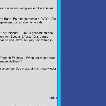
rkt daher ein wenig wie ein Hörspiel mit
n den Bann. Es sind immerhin 4 DVD´s. Die
ngezogen. Es ist eben eine sehr
t "beruhigend" ... im Gegensatz zu den
rten von Special Effects. Das ganze
ierte und letzte Teil wirkt ein wenig in
s "Fernseh Erlebnis". Wann hat man sowas
grosse Bellheim".
er ansehen. Das muss einfach mal wieder
edit
[
]