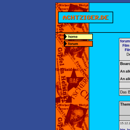
forum
Film
Fil
D
Boar
An al
An al
Das B
Them
15.12.