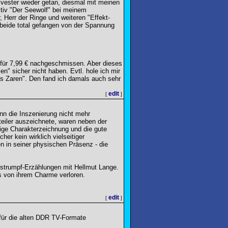
lvester wieder getan, diesmal mit meinen
sitiv "Der Seewolf" bei meinem
 Herr der Ringe und weiteren "Effekt-
beide total gefangen von der Spannung
er für 7,99 € nachgeschmissen. Aber dieses
n" sicher nicht haben. Evtl. hole ich mir
es Zaren". Den fand ich damals auch sehr
edit
[
]
wenn die Inszenierung nicht mehr
eiler auszeichnete, waren neben der
tige Charakterzeichnung und die gute
er kein wirklich vielseitiger
en in seiner physischen Präsenz - die
rstrumpf-Erzählungen mit Hellmut Lange.
s von ihrem Charme verloren.
edit
[
]
 für die alten DDR TV-Formate