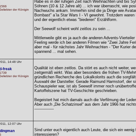
Habe es in der ruhigen Zeit nach Weihnachten und bis Sy
c
Söhnen (10 & 12 Jahre alt) ... ich war überrascht, wie po
 1566
eliebter der Königin
Nachwuchs ankam. Immerhin sind die ja Dinge wie Avatar,
Bombast" a´la Star Wars I - VI gewohnt. Trotzdem waren 
und der eigentlich etwas "biederen" Erzählform.
Der Seewolf scheint wohl zeitlos zu sein ...
Mittlerweile gibt es ja auch die anderen Advents-Vierteil
Feeling werde ich bei anderen Filmen wie "Zwei Jahre Ferie
aber mal - für nächstes Jahr Weihnachten - "Der Kurier d
spannend ... mal sehen.
2011, 14:48 Uhr
Qualität ist eben zeitlos. Da stört es auch nicht weiter, 
d-freak
zeitgemäß wirkt. Was aber besonders die frühen TV-Mehrt
 1739
eliebter der Königin
gründlichen Recherche des Lokalkolorits auch die sorgfäl
Auswahl der Darsteller. Gerade Raimund Harmstorf, der sich
Schauspieler war, ist als Seewolf immer noch unübertroff
Kartoffelszene hat TV-Geschichte geschrieben.
Begeistert hat mich damals auch die Verfilmung der Lede
Aber auch „Die Schatzinsel“ aus dem Jahr 1966 hat nicht
----------------
2011, 12:07 Uhr
Sind unter euch eigentlich auch Leute, die sich ein wenig
ndingman
interessieren?
5