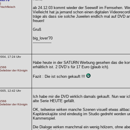
over70
2
rischfleisch
ab 24.12.03 kommt wieder der Seewolf im Fernsehen. We
Vielleicht hat ja jemand schon einen digitalen Videorecor
träge als dass sie solche Juwelen endlich mal auf DVD an
freuen!
Gruß
big_lover'70
----------------
2004, 17:24 Uhr
Habe heute in der SATURN Werbung gesehen das die komp
c
erhältlich ist. 2 DVD´s für 17 Euro (glaub ich).
 1566
eliebter der Königin
Fazit : Die ist schon gekauft !!!
2005, 12:42 Uhr
Ich habe mir die DVD wirklich damals gekauft. Nun war ic
c
alte Serie HEUTE gefällt.
 1566
eliebter der Königin
OK, teilweise wirken manche Szenen visuell etwas altbac
Kapitänskajüte sind eindeutig im Studio gedreht worden 
Kammerspiel.
Die Dialoge wirken manchmal ein wenig hölzern, ohne aber 