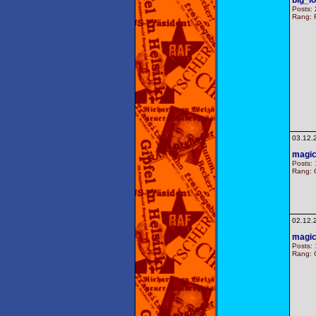
big_l
Posts: 
Rang: F
03.12.
magi
Posts:
Rang: G
02.12.
magi
Posts:
Rang: G