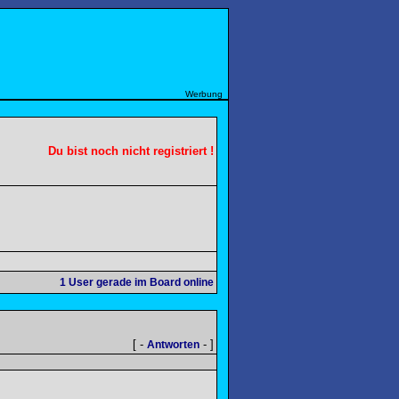
Werbung
Du bist noch nicht registriert !
1
User gerade im Board online
[ -
- ]
Antworten