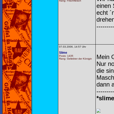
Rang: Frischfleisch
einen
echt ´
drehen
--------
07.03.2006, 14:57 Uhr
Slime
Mein G
Posts: 1435
Rang: Geliebter der Königin
Nur no
die si
Maschi
dann a
--------
*slime