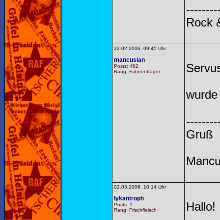
--------
Rock &
22.02.2006, 09:45 Uhr
mancusian
Servu
Posts: 462
Rang: Fahnenträger
wurde
--------
Gruß
Mancu
02.03.2006, 10:14 Uhr
lykantroph
Hallo!
Posts: 1
Rang: Frischfleisch