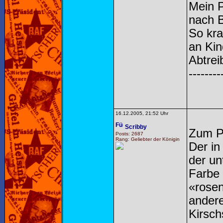
Mein P
nach B
So kra
an Kin
Abtrei
--------
16.12.2005, 21:52 Uhr
Scribby
Zum P
Posts: 2687
Rang: Geliebter der Königin
Der in
der un
Farbe 
«rosen
andere
Kirsch