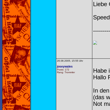
Liebe
Speed
--------
26.08.2005, 15:55 Uhr
joseywales
Habe i
Posts: 172
Rang: Trommler
Hallo 
In den
(das w
Not ma