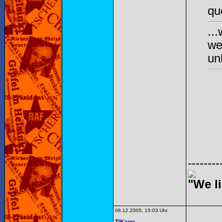
qu
..
we
un
--------
"We li
08.12.2005, 15:03 Uhr