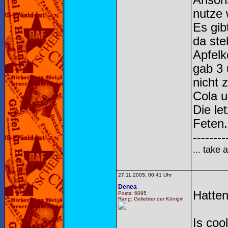
Ansons
nutze 
Es gib
da ste
Apfelk
gab 3 
nicht 
Cola u
Die le
Feten.
--------
... take 
27.11.2005, 00:41 Uhr
Denea
Hatte
Posts: 6095
Rang: Geliebter der Königin
Is coo