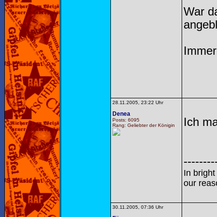
War da
angebl
Immer 
28.11.2005, 23:22 Uhr
Denea
Ich ma
Posts: 6095
Rang: Geliebter der Königin
--------
In brigh
our reas
30.11.2005, 07:36 Uhr