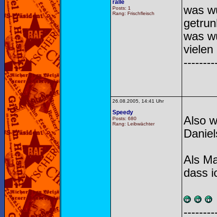
ralle
was wu
Posts: 1
Rang: Frischfleisch
getrun
was w
vielen
--------
26.08.2005, 14:41 Uhr
Speedy
Also w
Posts: 680
Rang: Leibwächter
Daniel
Als Ma
dass i
--------