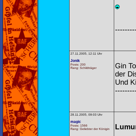
--------
27.11.2005, 12:11 Uhr
Jonik
Gin To
Posts: 200
Rang: Schildträger
der Di
Und Ki
--------
28.11.2005, 09:03 Uhr
magic
Lumu
Posts: 1566
Rang: Geliebter der Königin