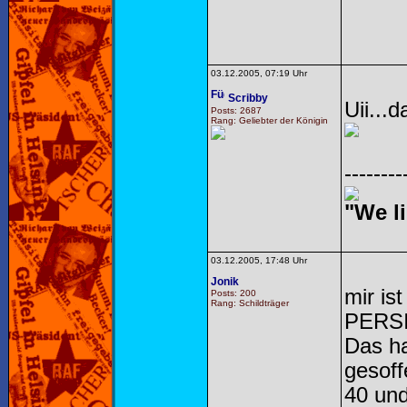
03.12.2005, 07:19 Uhr
Scribby
Uii...
Posts: 2687
Rang: Geliebter der Königin
--------
"We li
03.12.2005, 17:48 Uhr
Jonik
mir is
Posts: 200
Rang: Schildträger
PERS
Das ha
gesoff
40 und