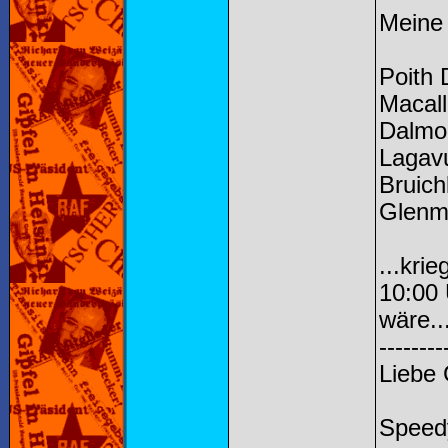
Meine 
Poith 
Macal
Dalmo
Lagavu
Bruich
Glenm
...kri
10:00 
wäre..
--------
Liebe
Speed