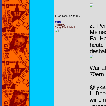
21.03.2006, 07:43 Uhr
pepe
zu Per
Posts: 977
Rang: Frischfleisch
Meines
Fa. Ha
heute 
deshal
War al
70ern
@lyka
U-Boot
wir ei