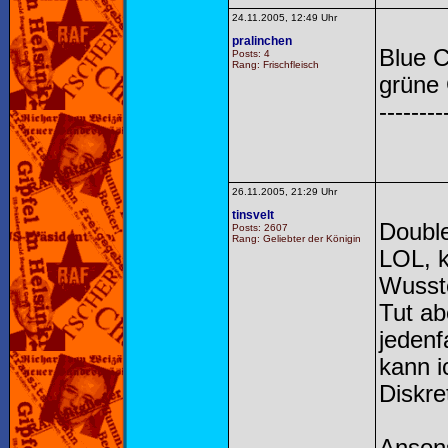
24.11.2005, 12:49 Uhr
pralinchen
Blue C
Posts: 4
Rang: Frischfleisch
grüne 
--------
26.11.2005, 21:29 Uhr
tinsvelt
Doubl
Posts: 2607
Rang: Geliebter der Königin
LOL, k
Wusste
Tut ab
jedenf
kann i
Diskre