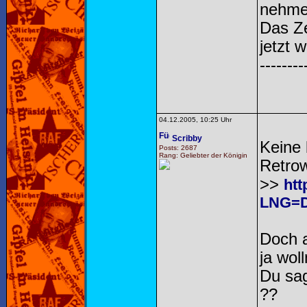
nehme
Das Z
jetzt 
--------
04.12.2005, 10:25 Uhr
Scribby
Keine 
Posts: 2687
Rang: Geliebter der Königin
Retrow
>>
htt
LNG=D
Doch a
ja woll
Du sag
??