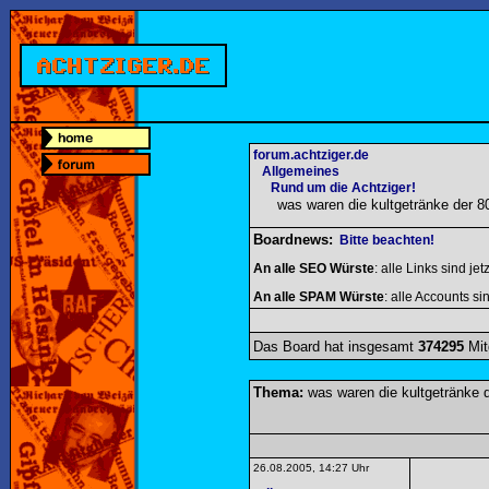
forum.achtziger.de
Allgemeines
Rund um die Achtziger!
was waren die kultgetränke der 8
Boardnews:
Bitte beachten!
An alle SEO Würste
: alle Links sind jet
An alle SPAM Würste
: alle Accounts sin
Das Board hat insgesamt
374295
Mit
Thema:
was waren die kultgetränke d
26.08.2005, 14:27 Uhr