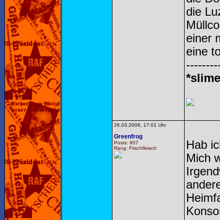
die Lu
Müllco
einer 
eine to
--------
*slime
26.03.2006, 17:01 Uhr
Greenfrog
Hab ic
Posts: 907
Rang: Frischfleisch
Mich w
Irgend
andere
Heimfa
Konsor