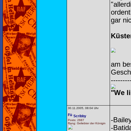
"aller
ordent
gar ni
Küste
am bes
Gesch
--------
"We li
30.11.2005, 08:04 Uhr
Scribby
-Baile
Posts: 2687
Rang: Geliebter der Königin
-Batid