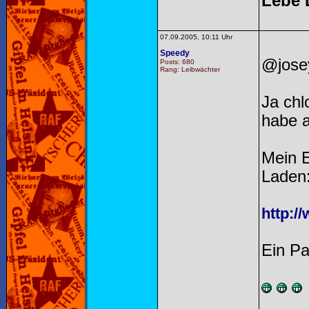
Lebe 
07.09.2005, 10:11 Uhr
Speedy
@jose
Posts: 680
Rang: Leibwächter
Ja chl
habe a
Mein E
Laden
http:/
Ein Pa