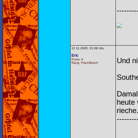
--------
12.11.2005, 01:08 Uhr
Eric
Und ni
Posts: 6
Rang: Frischfleisch
Southe
Damals
heute 
rieche.
--------