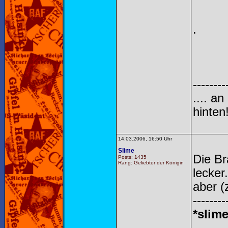
.
--------
.... a
hinten!
14.03.2006, 16:50 Uhr
Slime
Die Br
Posts: 1435
Rang: Geliebter der Königin
lecker
aber (
--------
*slime