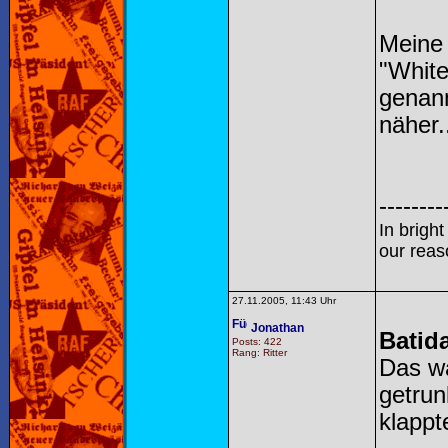
Meine
"White
genann
näher.
--------
In brigh
our reas
27.11.2005, 11:43 Uhr
Jonathan
Batid
Posts: 422
Rang: Ritter
Das w
getrun
klappt