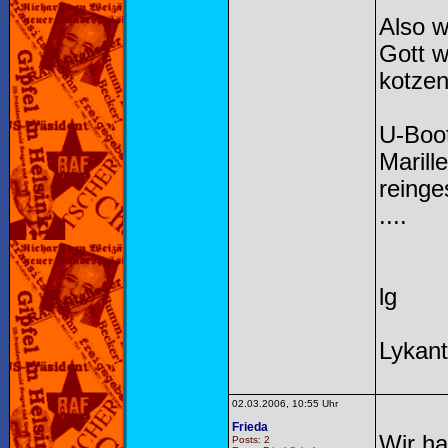
Also w
Gott w
kotzen 
U-Boot
Maril
reinge
....
lg
Lykan
02.03.2006, 10:55 Uhr
Frieda
Wir ha
Posts: 2