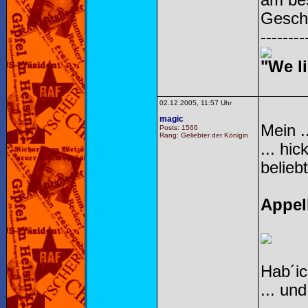
am bes
Gesch
--------
"We li
02.12.2005, 11:57 Uhr
magic
Mein .
Posts: 1566
Rang: Geliebter der Königin
... hi
beliebt
Appel
Hab´ic
... un