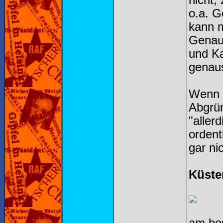
nicht,
o.a. G
kann m
Genaus
und Ka
genaus
Wenn i
Abgrün
"aller
ordent
gar ni
Küste