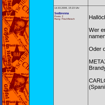
14.03.2006, 15:23 Uhr
Sodbrenna
Hallö
Posts: 2
Rang: Frischfleisch
Wer er
name
Oder d
METAXA
Brandy
CARLO
(Span