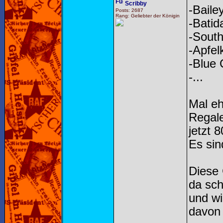
Scribby
-Baile
Posts: 2687
Rang: Geliebter der Königin
-Batid
-Sout
-Apfel
-Blue
-...
Mal eh
Regal
jetzt 
Es sin
Diese 
da sch
und wi
davon