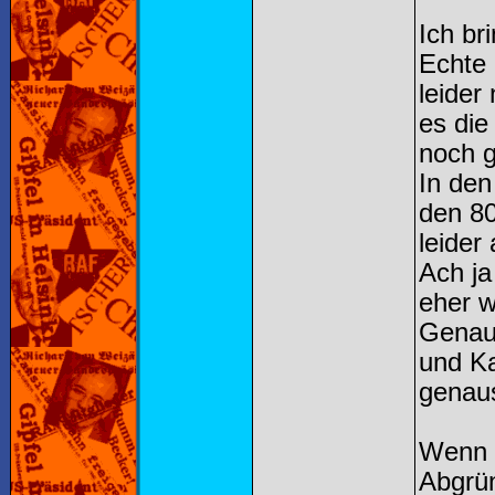
Ich br
Echte 
leider
es die
noch g
In den
den 80
leider
Ach ja
eher 
Genaus
und Ka
genaus
Wenn i
Abgrün