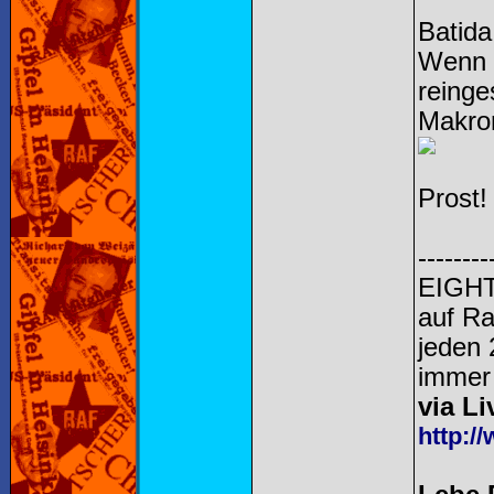
Batida
Wenn 
reinge
Makron
Prost!
--------
EIGHT
auf R
jeden 
immer 
via Li
http:/