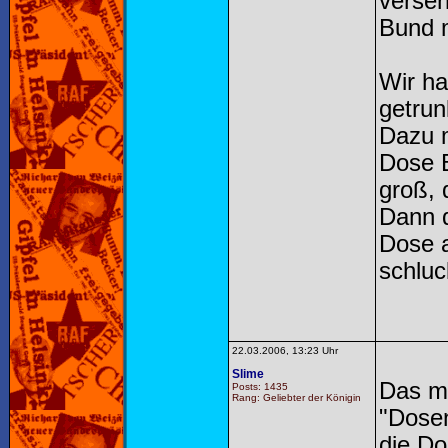
versen
Bund m
Wir ha
getrun
Dazu m
Dose B
groß, 
Dann 
Dose a
schluc
22.03.2006, 13:23 Uhr
Slime
Das m
Posts: 1435
Rang: Geliebter der Königin
"Dosen
die Do