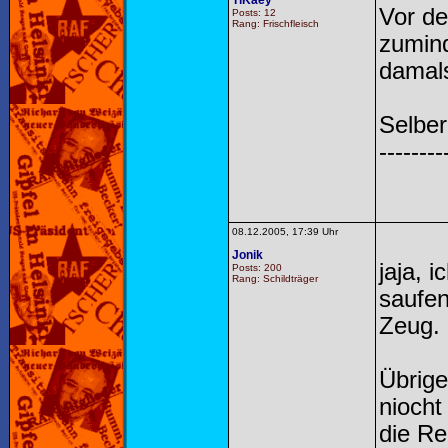
TiKaey
Vor de
Posts: 12
Rang: Frischfleisch
zumind
damals
Selber 
--------
08.12.2005, 17:39 Uhr
Jonik
jaja, 
Posts: 200
Rang: Schildträger
saufen
Zeug.
Übrige
niocht
die R