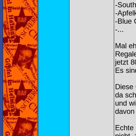
-Sout
-Apfel
-Blue
-...
Mal eh
Regal
jetzt 
Es sin
Diese 
da sch
und wi
davon
Echte 