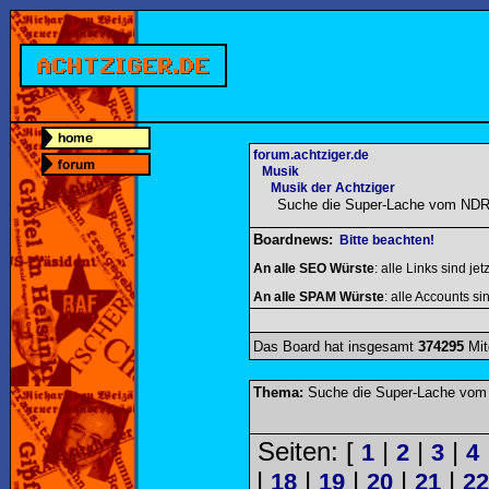
forum.achtziger.de
Musik
Musik der Achtziger
Suche die Super-Lache vom NDR
Boardnews:
Bitte beachten!
An alle SEO Würste
: alle Links sind jet
An alle SPAM Würste
: alle Accounts sin
Das Board hat insgesamt
374295
Mit
Thema:
Suche die Super-Lache vom
Seiten: [
|
|
|
1
2
3
4
|
|
|
|
|
18
19
20
21
22