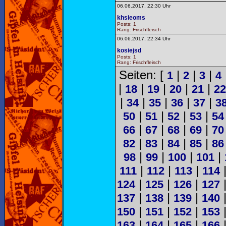
06.06.2017, 22:30 Uhr
khsieoms
Posts: 1
Rang: Frischfleisch
06.06.2017, 22:34 Uhr
kosiejsd
Posts: 1
Rang: Frischfleisch
Seiten: [
|
|
|
1
2
3
4
|
|
|
|
|
18
19
20
21
22
|
|
|
|
|
34
35
36
37
3
|
|
|
|
50
51
52
53
54
|
|
|
|
66
67
68
69
70
|
|
|
|
82
83
84
85
86
|
|
|
|
98
99
100
101
|
|
|
111
112
113
114
|
|
|
124
125
126
127
|
|
|
137
138
139
140
|
|
|
150
151
152
153
|
|
|
163
164
165
166