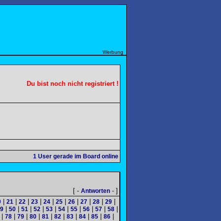
Werbung
Du bist noch nicht registriert !
1
User gerade im Board online
[ -
- ]
Antworten
|
|
|
|
|
|
|
|
|
|
0
21
22
23
24
25
26
27
28
29
|
|
|
|
|
|
|
|
|
|
9
50
51
52
53
54
55
56
57
58
|
|
|
|
|
|
|
|
|
|
78
79
80
81
82
83
84
85
86