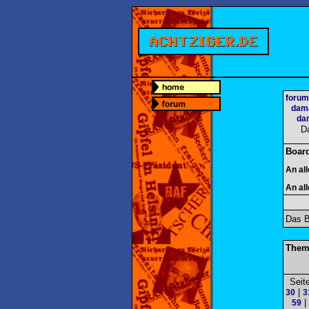
forum
dama
dam
D
Boar
An al
An al
Das B
Them
Seit
|
30
3
|
59