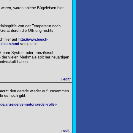
 waren, waren solche Bügeleisen hier
Haltegriffe von der Temperatur noch
 Gerät durch die Öffnung rechts
h hier auf
http://www.bosch-
vergleicht:
eisen.html
 Steam System oder französisch
 der vielen Merkmale solcher neuartigen
entwickelt haben.
edit
[
]
n motzt den gerade wieder auf, zusammen
le es noch gibt.
.de/anzeigen/s-motorraeder-roller-
edit
[
]