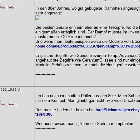
a
8
rischfleisch
In den 80er Jahren, wo gut gebügelte Klamotten angesagt
sehr angesagt:
Die beiden Geräte erinnern eher an eine Teetöpfe, wo die 
einigermaßen ertäglich sind. Der Dampf müsste im linken
rauskommen. Oder irre ich mich?
Und wenn man heute beispielsweise die Modelle von Bosc
home.com/de/produkte/b%C3%BCgeln/dampfb%C3%BCgel
Englische Begriffe wie SensorSevure, i-Temp, Advanced
angehauchte Begriffe wie CeraniumGlissée sind nur einige
Modelle. Schön zu sehen, wie sich die Hausgeräte weiter
----------------
2015, 15:37 Uhr
Ich hab noch einen alten Roller aus den 80er. Mein Soh
mit nem Kumpel. Man glaubt gar nicht, wie viele Ersatztei
2
rischfleisch
Das meiste finden die beiden bei
http://kleinanzeigen.ebay
teile/c306
Wer auch sowas macht, kann die Seite nur empfehlen.
----------------