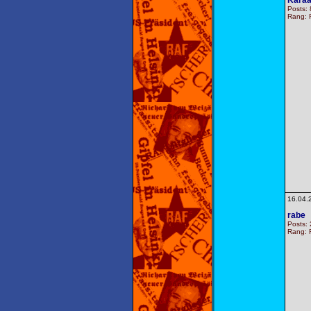
Kara
Posts: 
Rang: F
16.04.
rabe
Posts: 
Rang: F