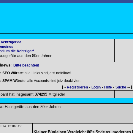
.achtziger.de
emeines
nd um die Achtziger!
ausgeräte aus den 80er Jahren
dnews:
Bitte beachten!
le SEO Würste
: alle Links sind jetzt nofollow!
le SPAM Würste
: alle Accounts sind jetz deaktiviert!
| -
-
-
-
-- |
Registrieren
Login
Hilfe
Suche
oard hat insgesamt
374295
Mitglieder
a:
Hausgeräte aus den 80er Jahren
2014, 15:06 Uhr
Kleiner Bügleisen Vergleich: 80’s Style vs. modernes