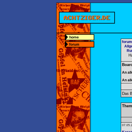
forum
Allg
Ru
H
Boar
An al
An al
Das B
Them
07.05.