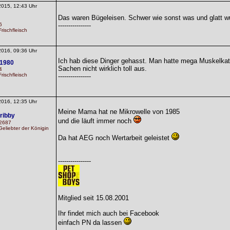
2015, 12:43 Uhr
Das waren Bügeleisen. Schwer wie sonst was und glatt 
6
----------------
rischfleisch
2016, 09:36 Uhr
Ich hab diese Dinger gehasst. Man hatte mega Muskelka
1980
Sachen nicht wirklich toll aus.
4
rischfleisch
----------------
2016, 12:35 Uhr
Meine Mama hat ne Mikrowelle von 1985
ribby
und die läuft immer noch
 2687
eliebter der Königin
Da hat AEG noch Wertarbeit geleistet
----------------
Mitglied seit 15.08.2001
Ihr findet mich auch bei Facebook
einfach PN da lassen