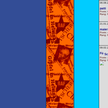
06.08.
patti
Posts: 
Rang: F
21.01.
maier
Posts: 
Rang: F
09.02.
Sc
Posts:
Rang: G