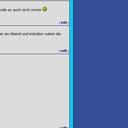
wurde es auch nicht immer
edit
[
]
ter am Abend und trotzdem sahen die
edit
[
]