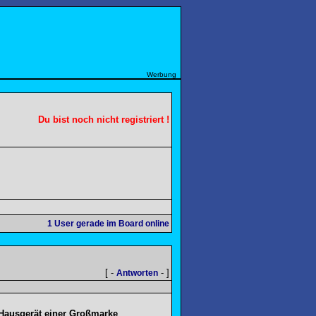
Werbung
Du bist noch nicht registriert !
1
User gerade im Board online
[ -
- ]
Antworten
 Hausgerät einer Großmarke