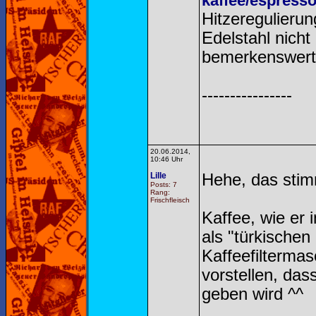
kaffee/espresso
Hitzeregulierun
Edelstahl nicht
bemerkenswert
----------------
20.06.2014,
10:46 Uhr
Lille
Hehe, das sti
Posts: 7
Rang:
Frischfleisch
Kaffee, wie er 
als "türkischen
Kaffeefilterma
vorstellen, das
geben wird ^^