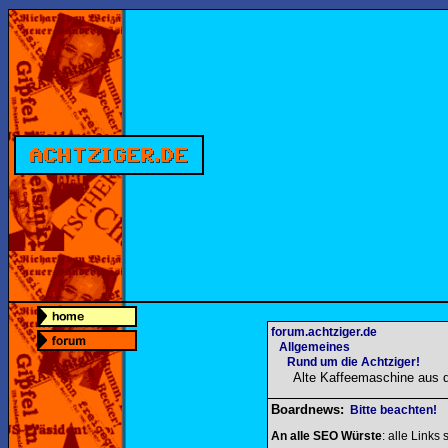
forum.achtziger.de
Allgemeines
Rund um die Achtziger!
Alte Kaffeemaschine aus 
Boardnews:
Bitte beachten!
An alle SEO Würste
: alle Links 