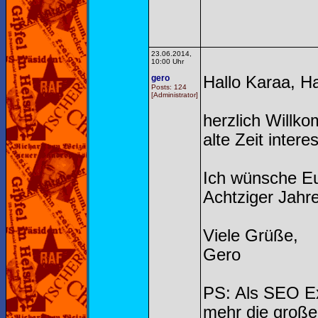
23.06.2014,
10:00 Uhr
gero
Hallo Karaa, Hal
Posts: 124
[Administrator]
herzlich Willk
alte Zeit interes
Ich wünsche Eu
Achtziger Jahre
Viele Grüße,
Gero
PS: Als SEO Exp
mehr die große