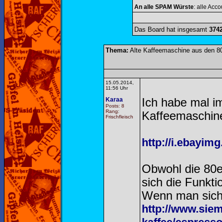
An alle SPAM Würste
: alle Acco
Das Board hat insgesamt
374
Thema:
Alte Kaffeemaschine aus den 8
15.05.2014,
11:56 Uhr
Karaa
Ich habe mal im
Posts: 8
Rang:
Kaffeemaschine
Frischfleisch
http://i.ebay
Obwohl die 80er
sich die Funkti
Wenn man sich 
http://www.sie