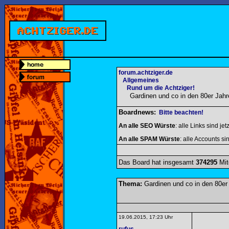
forum.achtziger.de
Allgemeines
Rund um die Achtziger!
Gardinen und co in den 80er Jahr
Boardnews:
Bitte beachten!
An alle SEO Würste
: alle Links sind jet
An alle SPAM Würste
: alle Accounts sin
Das Board hat insgesamt
374295
Mit
Thema:
Gardinen und co in den 80er
19.06.2015, 17:23 Uhr