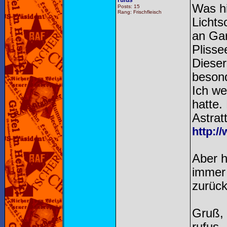
rufus
Was hi
Posts: 15
Rang: Frischfleisch
Lichts
an Gar
Plisse
Dieser
beson
Ich we
hatte.
Astrat
http:/
Aber h
immer 
zurüc
Gruß,