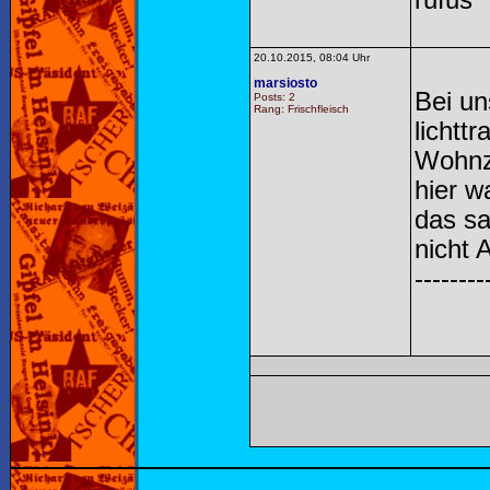
rufus
20.10.2015, 08:04 Uhr
marsiosto
Bei un
Posts: 2
Rang: Frischfleisch
lichtt
Wohnzi
hier w
das sa
nicht 
--------