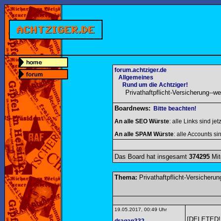
forum.achtziger.de
Allgemeines
Rund um die Achtziger!
Privathaftpflicht-Versicherung--w
Boardnews:
Bitte beachten!
An alle SEO Würste
: alle Links sind jet
An alle SPAM Würste
: alle Accounts sin
Das Board hat insgesamt
374295
Mit
Thema:
Privathaftpflicht-Versicherun
19.05.2017, 00:49 Uhr
[DELETED!