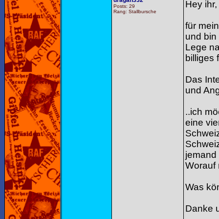
dragan332
Hey ihr,
Posts: 29
Rang: Stallbursche
für mei
und bin
Lege nat
billiges
Das Int
und Ang
..ich m
eine vie
Schweiz
Schweiz
jemand 
Worauf 
Was kön
Danke u