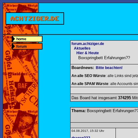
forum.achtziger.de
Aktuelles
Hier & Heute
Boxspringbett Erfahrungen??
Boardnews:
Bitte beachten!
An alle SEO Würste
: alle Links sind jet
An alle SPAM Würste
: alle Accounts sin
Das Board hat insgesamt
374295
Mit
Thema:
Boxspringbett Erfahrungen?
04.08.2017, 15:32 Uhr