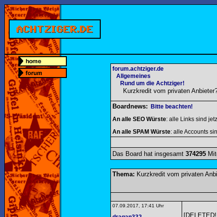
forum.achtziger.de
Allgemeines
Rund um die Achtziger!
Kurzkredit vom privaten Anbieter
Boardnews:
Bitte beachten!
An alle SEO Würste
: alle Links sind jet
An alle SPAM Würste
: alle Accounts sin
Das Board hat insgesamt
374295
Mit
Thema:
Kurzkredit vom privaten Anbi
07.09.2017, 17:41 Uhr
[DELETED!