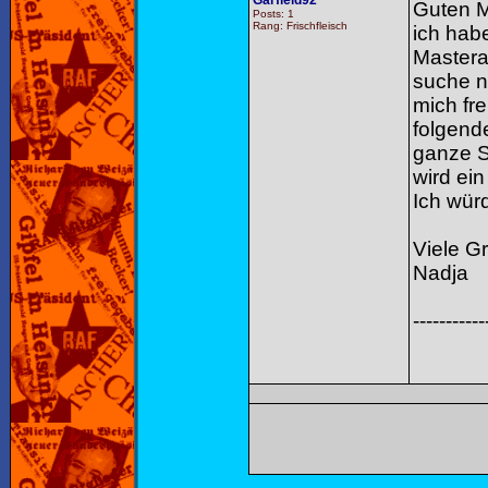
Garfield92
Guten M
Posts: 1
Rang: Frischfleisch
ich hab
Mastera
suche n
mich fr
folgend
ganze S
wird ei
Ich wür
Viele G
Nadja
-----------