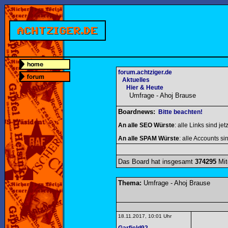
forum.achtziger.de
Aktuelles
Hier & Heute
Umfrage - Ahoj Brause
Boardnews:
Bitte beachten!
An alle SEO Würste
: alle Links sind jet
An alle SPAM Würste
: alle Accounts sin
Das Board hat insgesamt
374295
Mit
Thema:
Umfrage - Ahoj Brause
18.11.2017, 10:01 Uhr