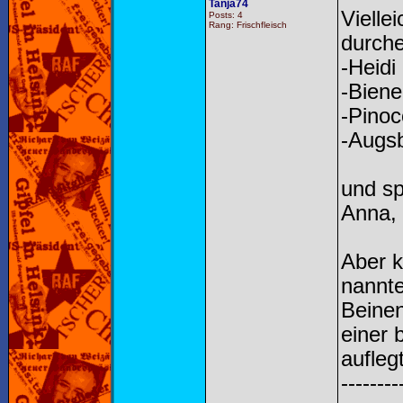
Tanja74
Vielle
Posts: 4
Rang: Frischfleisch
durche
-Heidi
-Biene
-Pinoc
-Augs
und sp
Anna, 
Aber k
nannt
Beinen
einer 
aufleg
--------