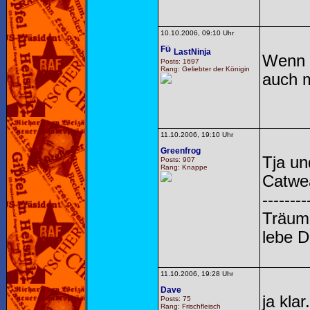
10.10.2006, 09:10 Uhr
LastNinja
Wenn i
Posts: 1697
Rang: Geliebter der Königin
auch m
11.10.2006, 19:10 Uhr
Greenfrog
Tja un
Posts: 907
Rang: Knappe
Catwea
--------
Träume
lebe 
11.10.2006, 19:28 Uhr
Dave
ja kla
Posts: 75
Rang: Frischfleisch