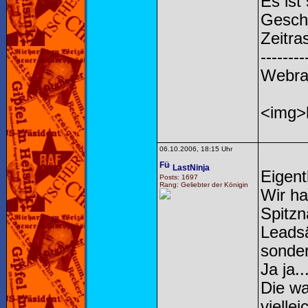
Es is
Gesche
Zeitra
--------
Webra
<img>h
06.10.2006, 18:15 Uhr
LastNinja
Eigent
Posts: 1697
Rang: Geliebter der Königin
Wir ha
Spitzn
Leads
sonder
Ja ja.
Die wa
vielle