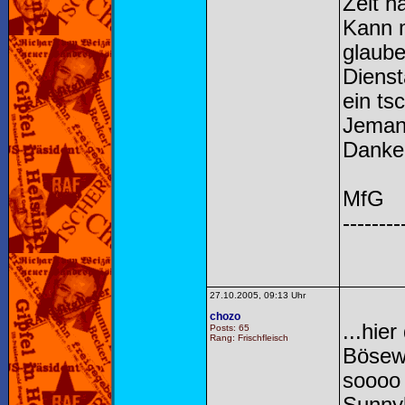
Zeit h
Kann m
glaube
Dienst
ein ts
Jemand
Dank
MfG
--------
27.10.2005, 09:13 Uhr
chozo
...hie
Posts: 65
Rang: Frischfleisch
Bösewi
soooo 