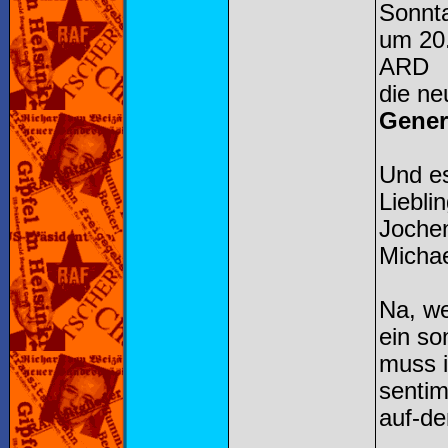
Sonnt
um 20.
ARD
die ne
Gener
Und es
Liebli
Jochen
Michae
Na, we
ein so
muss i
sentim
auf-de