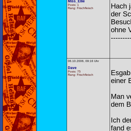
Miss_Ellie
Hach j
Posts: 1
Rang: Frischfleisch
der Sc
Besuch
ohne V
--------
06.10.2006, 09:16 Uhr
Dave
Esgab 
Posts: 75
Rang: Frischfleisch
einer B
Man v
dem Bu
Ich de
fand e