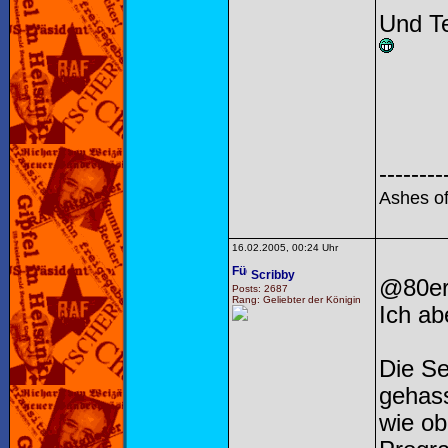
Und Te
--------
Ashes of
16.02.2005, 00:24 Uhr
Scribby
@80er
Posts: 2687
Rang: Geliebter der Königin
Ich a
Die S
gehass
wie ob