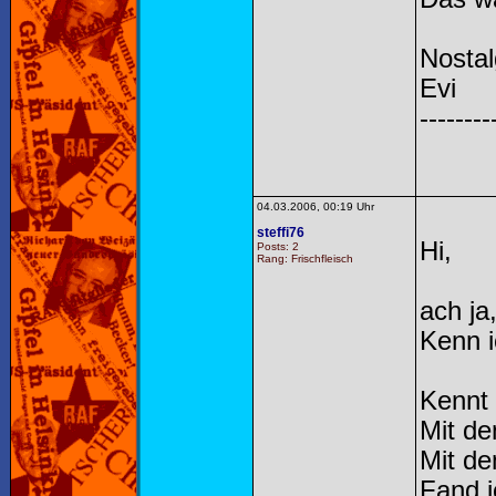
Nosta
Evi
--------
04.03.2006, 00:19 Uhr
steffi76
Hi,
Posts: 2
Rang: Frischfleisch
ach ja
Kenn i
Kennt
Mit de
Mit d
Fand i