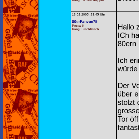
Rang: Sattelschlepper
13.02.2005, 23:45 Uhr
80erFanvon75
Hallo
Posts: 6
Rang: Frischfleisch
ICh ha
80ern 
Ich er
würde 
Der Vo
über e
stolzt
grosse
Tor öf
fantas