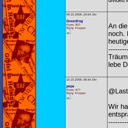
divided w
09.10.2006, 20:04 Uhr
Greenfrog
An die
Posts: 907
Rang: Knappe
noch. 
heutig
--------
Träume
lebe 
10.10.2006, 08:44 Uhr
pepe
@Last
Posts: 977
Rang: Knappe
Wir ha
entspr
--------