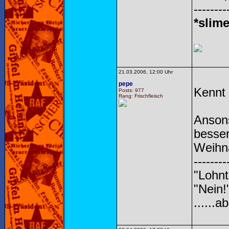
--------
*slime
21.03.2006, 12:00 Uhr
pepe
Kennt 
Posts: 977
Rang: Frischfleisch
Anson
besser
Weihna
--------
"Lohnt
"Nein!
......a