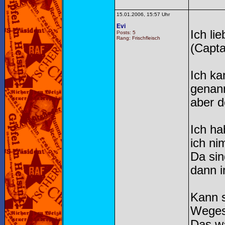
15.01.2006, 15:57 Uhr
Evi
Ich li
Posts: 5
Rang: Frischfleisch
(Capta
Ich ka
genann
aber d
Ich ha
ich ni
Da si
dann i
Kann s
Weges
Das wa