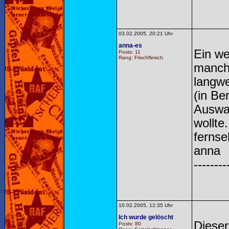
03.02.2005, 20:21 Uhr
anna-es
Ein we
Posts: 11
Rang: Frischfleisch
manche
langwe
(in Be
Auswah
wollte
fernse
anna
--------
10.02.2005, 12:35 Uhr
Ich wurde gelöscht
Dieser
Posts: 80