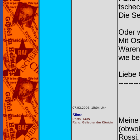
tschec
Die Se
Oder w
Mit Os
Waren 
wie be
Liebe
--------
07.03.2006, 15:04 Uhr
Slime
Meine 
Posts: 1435
Rang: Geliebter der Königin
(obwoh
Rossi,