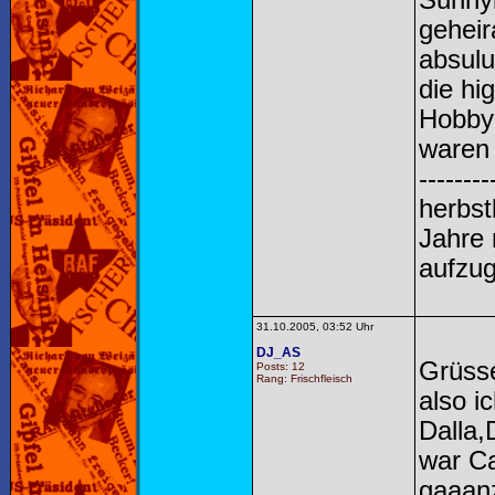
Sunnyb
geheir
absulu
die h
Hobbyd
waren 
--------
herbstl
Jahre 
aufzug
31.10.2005, 03:52 Uhr
DJ_AS
Grüsse
Posts: 12
Rang: Frischfleisch
also i
Dalla,
war Ca
gaaanz