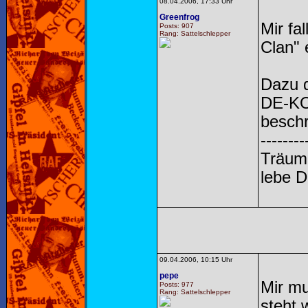
08.04.2006, 17:33 Uhr
Greenfrog
Mir fa
Posts: 907
Rang: Sattelschlepper
Clan" 
Dazu 
DE-KO-
beschr
--------
Träume
lebe 
09.04.2006, 10:15 Uhr
pepe
Mir mu
Posts: 977
Rang: Sattelschlepper
steht 