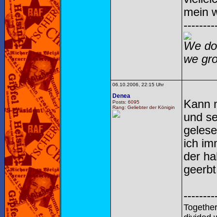
mein w
--------
We do 
we gro
06.10.2006, 22:15 Uhr
Denea
Kann m
Posts: 6095
Rang: Geliebter der Königin
und se
gelese
ich i
der ha
geerbt
--------
Together