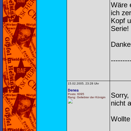
Wäre e
ich ze
Kopf u
Serie!
Danke
--------
15.02.2005, 23:28 Uhr
Denea
Sorry,
Posts: 6095
Rang: Geliebter der Königin
nicht 
Wollt