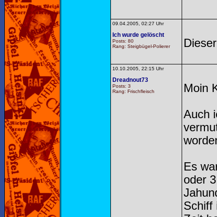
09.04.2005, 02:27 Uhr
Ich wurde gelöscht
Dieser
Posts: 80
Rang: Steigbügel-Polierer
10.10.2005, 22:15 Uhr
Dreadnout73
Moin K
Posts: 3
Rang: Frischfleisch
Auch i
vermut
worden
Es war
oder 3
Jahund
Schiff