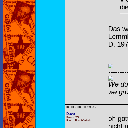
di
Das w
Lemmi
D, 19
--------
We do 
we gro
06.10.2006, 11:29 Uhr
Dave
oh got
Posts: 75
Rang: Frischfleisch
nicht r