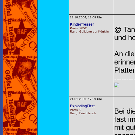
13.10.2004, 13:09 Uhr
Kinderfresser
@ Tanj
Posts: 2852
Rang: Geliebter der Königin
und ho
An die
erinne
Platte
--------
24.01.2005, 17:29 Uhr
ExplodingFirst
Bei di
Posts: 9
Rang: Frischfleisch
fast i
mit gu