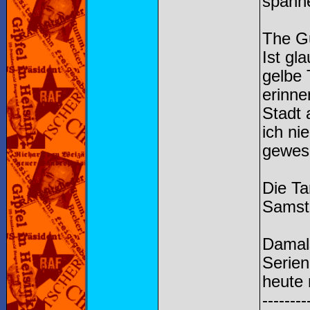
spann
The G
Ist gl
gelbe 
erinne
Stadt
ich ni
gewes
Die Ta
Samst
Damal
Serie
heute
--------