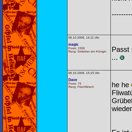
--------
06.10.2006, 14:11 Uhr
magic
Passt 
Posts: 1566
Rang: Geliebter der Königin
...
06.10.2006, 15:15 Uhr
Dave
he he
Posts: 75
Rang: Frischfleisch
Fliwat
Grübel
wieder