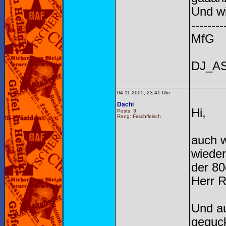
Und w
--------
MfG
DJ_A
04.11.2005, 23:41 Uhr
Dachi
Hi,
Posts: 3
Rang: Frischfleisch
auch w
wieder
der 80
Herr R
Und au
geguck