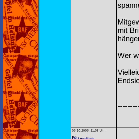
spanne
Mitgew
mit Br
hängen
Wer we
Vielle
Endsie
--------
06.10.2006, 11:08 Uhr