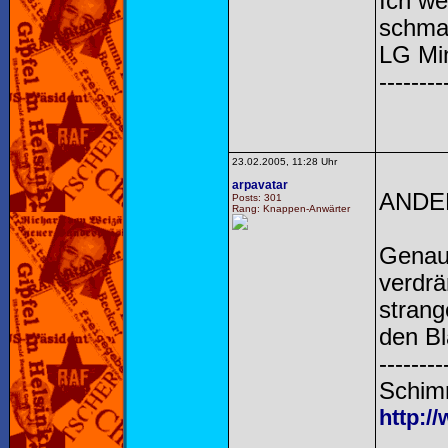
Ich we
schma
LG Mi
--------
23.02.2005, 11:28 Uhr
arpavatar
ANDERLA
Posts: 301
Rang: Knappen-Anwärter
Genau,
verdrä
stran
den Bl
--------
Schimm
http:/