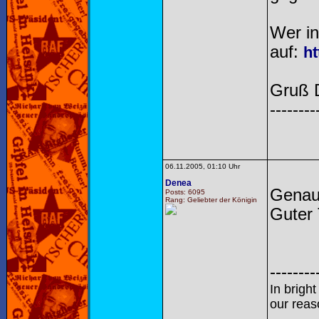
Wer in
auf:
ht
Gruß 
--------
06.11.2005, 01:10 Uhr
Denea
Genau
Posts: 6095
Rang: Geliebter der Königin
Guter 
--------
In brigh
our reas