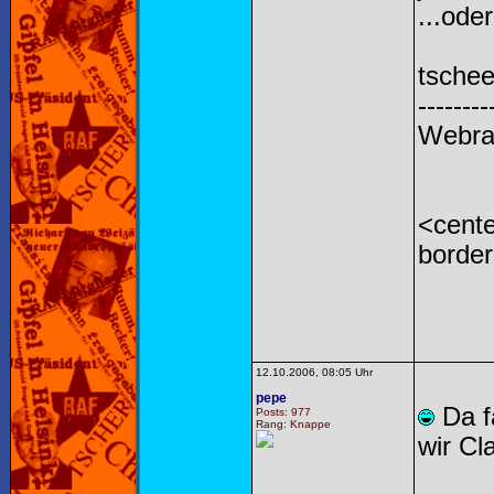
...ode
tschee
--------
Webra
<cente
borde
12.10.2006, 08:05 Uhr
pepe
Da fä
Posts: 977
Rang: Knappe
wir Cl