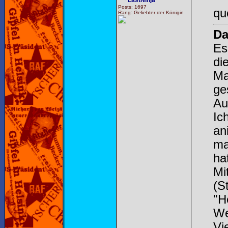
LastNinja
Posts: 1697
qu
Rang: Geliebter der Königin
Da
Es
die
Ma
ge
Au
Ic
an
ma
ha
Mi
(S
"H
We
Vi