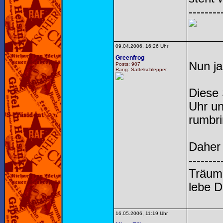
--------
09.04.2006, 16:26 Uhr
Greenfrog
Nun ja
Posts: 907
Rang: Sattelschlepper
Diese 
Uhr un
rumbri
Daher
--------
Träume
lebe 
16.05.2006, 11:19 Uhr