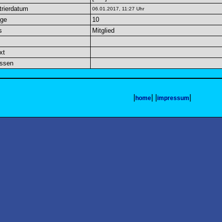
trierdatum
06.01.2017, 11:27 Uhr
äge
10
s
Mitglied
xt
essen
|
| |
|
home
impressum