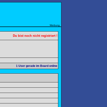
Werbung
Du bist noch nicht registriert !
1
User gerade im Board online