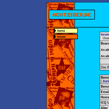
forum
User-
Boar
An al
An al
Das B
Benut
[
Zur
Benu
Emai
Home
ICQ 
Alter