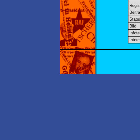
Regis
Beitr
Statu
Bild
Infote
Inter