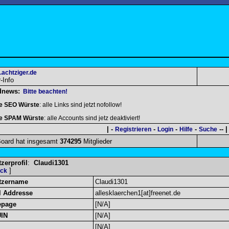
.achtziger.de
Info
dnews:
Bitte beachten!
le SEO Würste
: alle Links sind jetzt nofollow!
le SPAM Würste
: alle Accounts sind jetz deaktiviert!
| -
-
-
-
-- |
Registrieren
Login
Hilfe
Suche
oard hat insgesamt
374295
Mitglieder
zerprofil
:
Claudi1301
]
ück
tzername
Claudi1301
l Addresse
allesklaerchen1[at]freenet.de
page
[N/A]
UIN
[N/A]
[N/A]