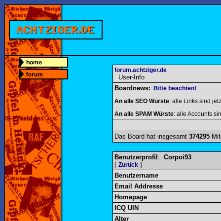
forum.achtziger.de
User-Info
Boardnews:
Bitte beachten!
An alle SEO Würste
: alle Links sind jet
An alle SPAM Würste
: alle Accounts sin
Das Board hat insgesamt
374295
Mit
Benutzerprofil
:
Corpoi93
[
]
Zurück
Benutzername
Email Addresse
Homepage
ICQ UIN
Alter