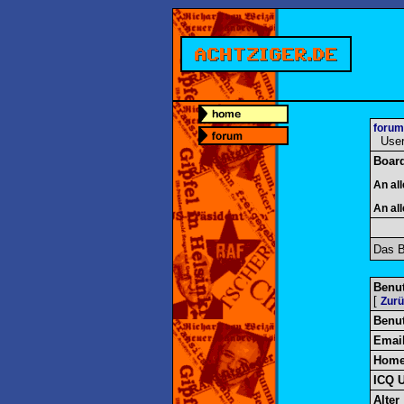
forum
User-
Boar
An al
An al
Das B
Benut
[
Zur
Benu
Emai
Home
ICQ 
Alter