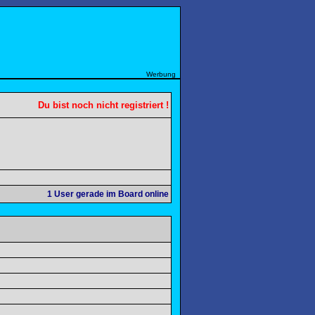
Werbung
Du bist noch nicht registriert !
1
User gerade im Board online