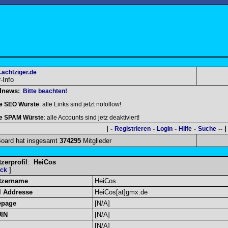
.achtziger.de
Info
dnews:
Bitte beachten!
le SEO Würste
: alle Links sind jetzt nofollow!
le SPAM Würste
: alle Accounts sind jetz deaktiviert!
| -
-
-
-
-- |
Registrieren
Login
Hilfe
Suche
oard hat insgesamt
374295
Mitglieder
zerprofil
:
HeiCos
]
ück
tzername
HeiCos
l Addresse
HeiCos[at]gmx.de
page
[N/A]
UIN
[N/A]
[N/A]