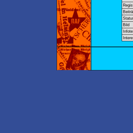
Regis
Beitr
Statu
Bild
Infote
Inter