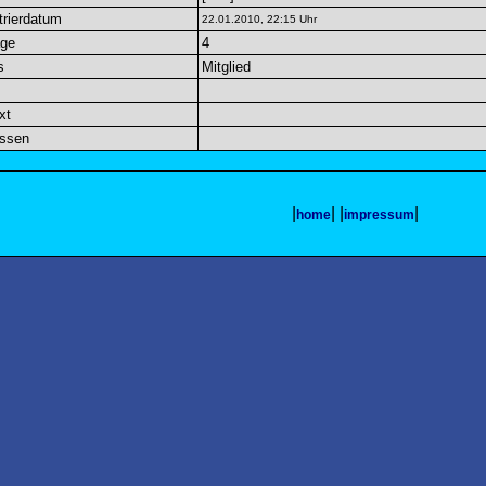
trierdatum
22.01.2010, 22:15 Uhr
äge
4
s
Mitglied
xt
essen
|
| |
|
home
impressum