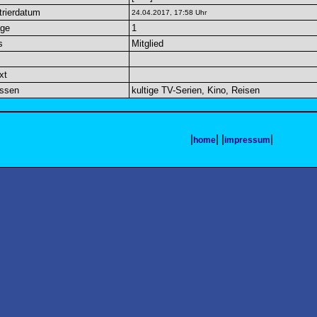
trierdatum
24.04.2017, 17:58 Uhr
äge
1
s
Mitglied
xt
essen
kultige TV-Serien, Kino, Reisen
|
| |
|
home
impressum