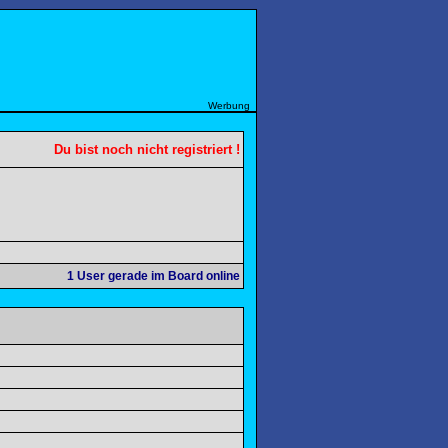
Werbung
Du bist noch nicht registriert !
1
User gerade im Board online