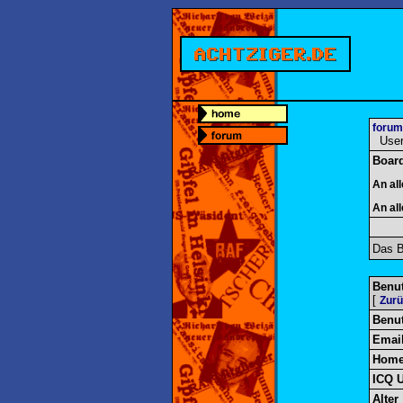
forum
User-
Boar
An al
An al
Das B
Benut
[
Zur
Benu
Emai
Home
ICQ 
Alter