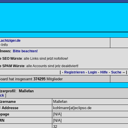
.achtziger.de
Info
dnews:
Bitte beachten!
le SEO Würste
: alle Links sind jetzt nofollow!
le SPAM Würste
: alle Accounts sind jetz deaktiviert!
| -
-
-
-
-- |
Registrieren
Login
Hilfe
Suche
oard hat insgesamt
374295
Mitglieder
zerprofil
:
Mallefan
]
ück
tzername
Mallefan
l Addresse
kohlmann[at]eclipso.de
page
[N/A]
UIN
[N/A]
32