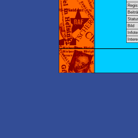
Regis
Beitr
Statu
Bild
Infote
Inter