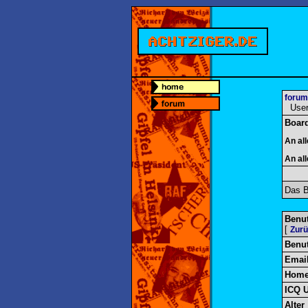
forum
User-
Boar
An al
An al
Das B
Benut
[
Zur
Benu
Emai
Home
ICQ 
Alter