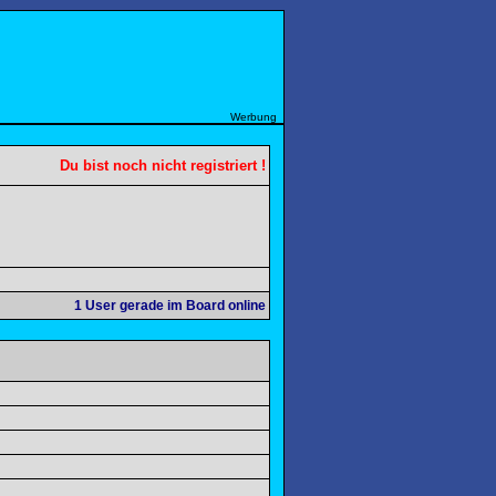
Werbung
Du bist noch nicht registriert !
1
User gerade im Board online