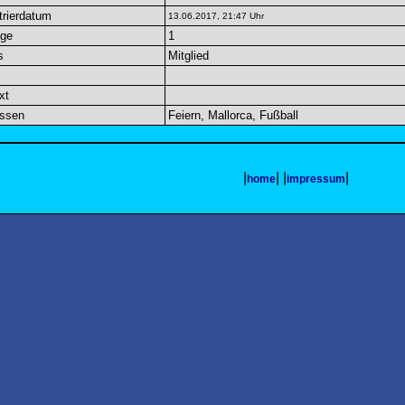
trierdatum
13.06.2017, 21:47 Uhr
äge
1
s
Mitglied
xt
essen
Feiern, Mallorca, Fußball
|
| |
|
home
impressum