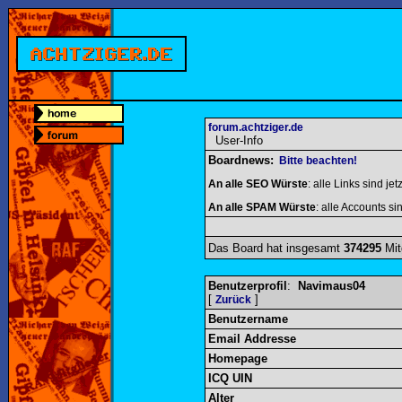
forum.achtziger.de
User-Info
Boardnews:
Bitte beachten!
An alle SEO Würste
: alle Links sind jet
An alle SPAM Würste
: alle Accounts sin
Das Board hat insgesamt
374295
Mit
Benutzerprofil
:
Navimaus04
[
]
Zurück
Benutzername
Email Addresse
Homepage
ICQ UIN
Alter