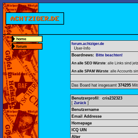
forum.achtziger.de
User-Info
Boardnews:
Bitte beachten!
An alle SEO Würste
: alle Links sind jet
An alle SPAM Würste
: alle Accounts sin
Das Board hat insgesamt
374295
Mit
Benutzerprofil
:
cris232323
[
]
Zurück
Benutzername
Email Addresse
Homepage
ICQ UIN
Alter