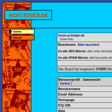
forum.achtziger.de
User-Info
Boardnews:
Bitte beachten!
An alle SEO Würste
: alle Links sind jet
An alle SPAM Würste
: alle Accounts sin
Das Board hat insgesamt
374295
Mit
Benutzerprofil
:
katewinslet
[
]
Zurück
Benutzername
Email Addresse
Homepage
ICQ UIN
Alter