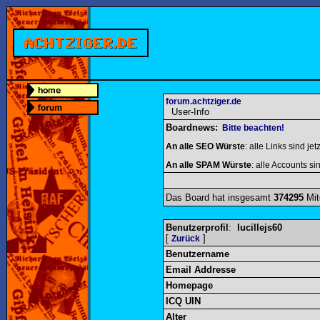
forum.achtziger.de
User-Info
Boardnews:
Bitte beachten!
An alle SEO Würste
: alle Links sind jet
An alle SPAM Würste
: alle Accounts sin
Das Board hat insgesamt
374295
Mit
Benutzerprofil
:
lucillejs60
[
]
Zurück
Benutzername
Email Addresse
Homepage
ICQ UIN
Alter