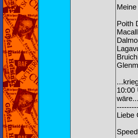
Meine 
Poith 
Macal
Dalmo
Lagavu
Bruich
Glenm
...kri
10:00 
wäre..
--------
Liebe
Speed