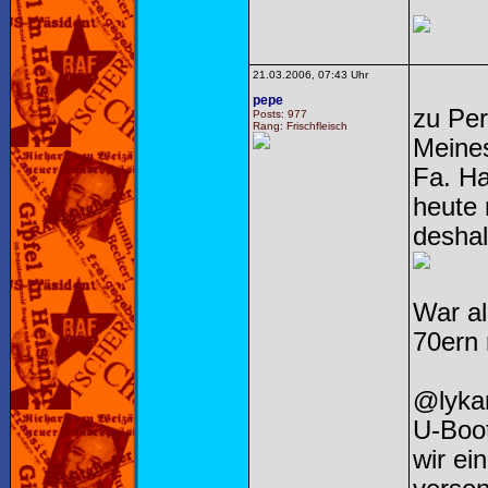
21.03.2006, 07:43 Uhr
pepe
zu Per
Posts: 977
Rang: Frischfleisch
Meines
Fa. Ha
heute 
deshal
War al
70ern
@lyka
U-Boot
wir ei