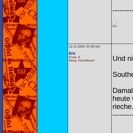
--------
12.11.2005, 01:08 Uhr
Eric
Und ni
Posts: 6
Rang: Frischfleisch
Southe
Damals
heute 
rieche.
--------