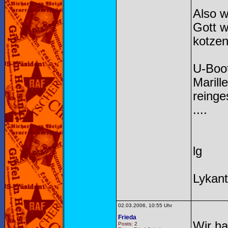
Also w
Gott w
kotzen 
U-Boot
Maril
reinge
....
lg
Lykan
02.03.2006, 10:55 Uhr
Frieda
Wir ha
Posts: 2