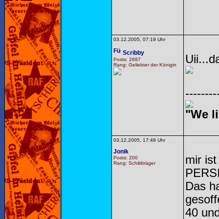
03.12.2005, 07:19 Uhr
Scribby
Uii...
Posts: 2687
Rang: Geliebter der Königin
--------
"We li
03.12.2005, 17:48 Uhr
Jonik
mir is
Posts: 200
Rang: Schildträger
PERS
Das ha
gesoff
40 und