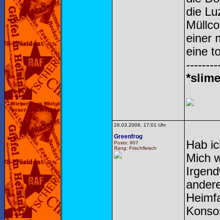
die Lu
Müllco
einer 
eine to
--------
*slime
26.03.2006, 17:01 Uhr
Greenfrog
Hab ic
Posts: 907
Rang: Frischfleisch
Mich w
Irgend
andere
Heimfa
Konsor