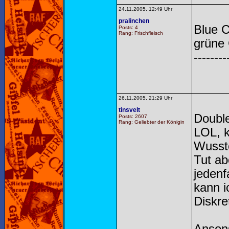
24.11.2005, 12:49 Uhr
pralinchen
Blue C
Posts: 4
Rang: Frischfleisch
grüne 
--------
26.11.2005, 21:29 Uhr
tinsvelt
Doubl
Posts: 2607
Rang: Geliebter der Königin
LOL, k
Wusste
Tut ab
jedenf
kann i
Diskre