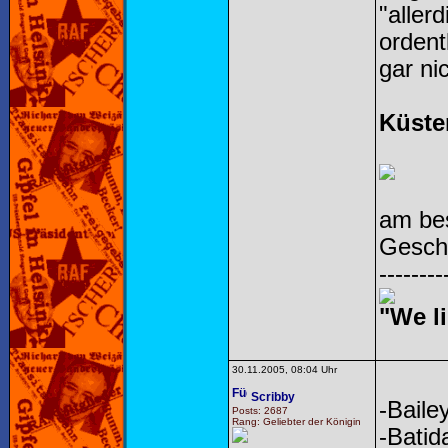
"aller
ordent
gar ni
Küste
am bes
Gesch
--------
"We li
30.11.2005, 08:04 Uhr
Scribby
-Baile
Posts: 2687
Rang: Geliebter der Königin
-Batid