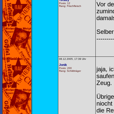
TiKaey
Vor de
Posts: 12
Rang: Frischfleisch
zumind
damals
Selber 
--------
08.12.2005, 17:39 Uhr
Jonik
jaja, 
Posts: 200
Rang: Schildträger
saufen
Zeug.
Übrige
niocht
die R