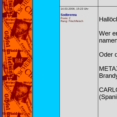
14.03.2006, 15:23 Uhr
Sodbrenna
Hallö
Posts: 2
Rang: Frischfleisch
Wer er
name
Oder d
METAXA
Brandy
CARLO
(Span