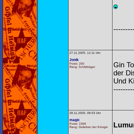
--------
27.11.2005, 12:11 Uhr
Jonik
Gin To
Posts: 200
Rang: Schildträger
der Di
Und Ki
--------
28.11.2005, 09:03 Uhr
magic
Lumu
Posts: 1566
Rang: Geliebter der Königin