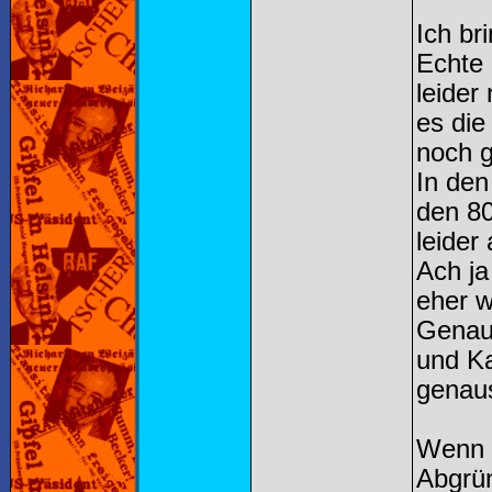
Ich br
Echte 
leider
es die
noch g
In den
den 80
leider
Ach ja
eher 
Genaus
und Ka
genaus
Wenn i
Abgrün