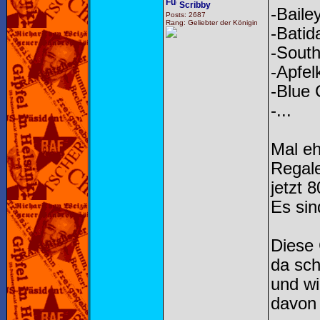
Scribby
-Baile
Posts: 2687
Rang: Geliebter der Königin
-Batid
-Sout
-Apfel
-Blue
-...
Mal eh
Regal
jetzt 
Es sin
Diese 
da sch
und wi
davon