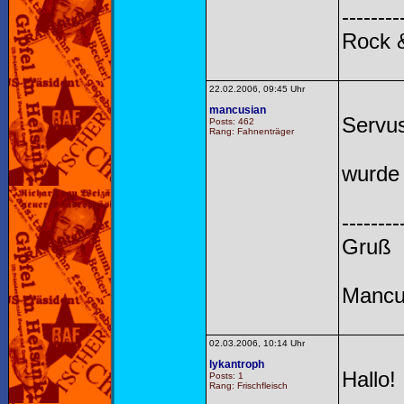
--------
Rock &
22.02.2006, 09:45 Uhr
mancusian
Servu
Posts: 462
Rang: Fahnenträger
wurde
--------
Gruß
Mancu
02.03.2006, 10:14 Uhr
lykantroph
Hallo!
Posts: 1
Rang: Frischfleisch