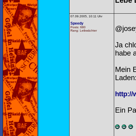
Lebe 
07.09.2005, 10:11 Uhr
Speedy
@jose
Posts: 680
Rang: Leibwächter
Ja chl
habe a
Mein E
Laden
http:/
Ein Pa