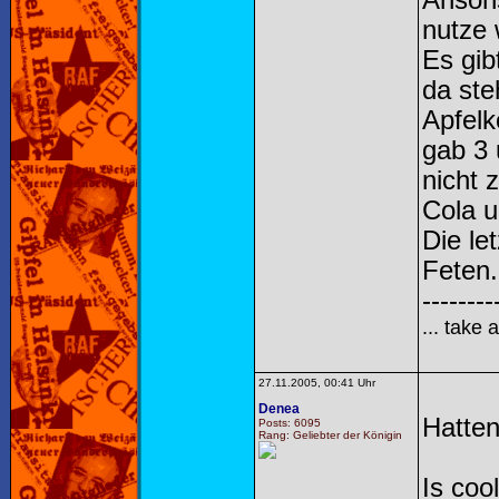
Ansons
nutze 
Es gib
da ste
Apfelk
gab 3 
nicht 
Cola u
Die le
Feten.
--------
... take 
27.11.2005, 00:41 Uhr
Denea
Hatte
Posts: 6095
Rang: Geliebter der Königin
Is coo