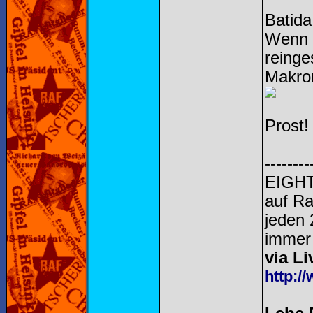
Batida
Wenn 
reinge
Makron
Prost!
--------
EIGHT
auf R
jeden 
immer 
via Li
http:/