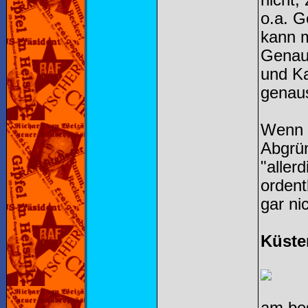
nicht,
o.a. G
kann m
Genaus
und Ka
genaus
Wenn i
Abgrün
"aller
ordent
gar ni
Küste