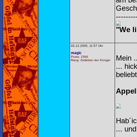
am bes
Gesch
--------
"We li
02.12.2005, 11:57 Uhr
magic
Mein .
Posts: 1566
Rang: Geliebter der Königin
... hi
beliebt
Appel
Hab´ic
... un