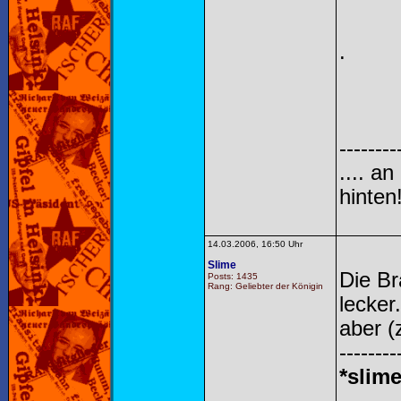
.
--------
.... a
hinten!
14.03.2006, 16:50 Uhr
Slime
Die Br
Posts: 1435
Rang: Geliebter der Königin
lecker
aber (
--------
*slime