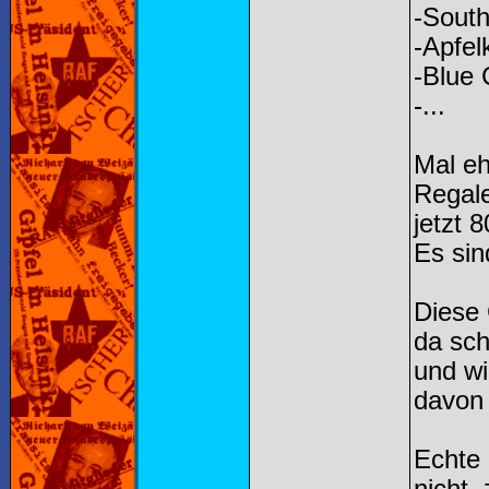
-Sout
-Apfel
-Blue
-...
Mal eh
Regal
jetzt 
Es sin
Diese 
da sch
und wi
davon
Echte 