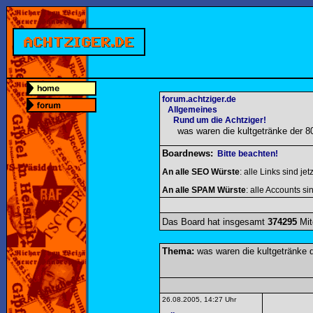
forum.achtziger.de
Allgemeines
Rund um die Achtziger!
was waren die kultgetränke der 8
Boardnews:
Bitte beachten!
An alle SEO Würste
: alle Links sind jet
An alle SPAM Würste
: alle Accounts sin
Das Board hat insgesamt
374295
Mit
Thema:
was waren die kultgetränke d
26.08.2005, 14:27 Uhr