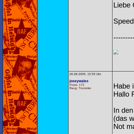
Liebe
Speed
--------
26.08.2005, 15:55 Uhr
joseywales
Habe i
Posts: 172
Rang: Trommler
Hallo 
In den
(das w
Not ma