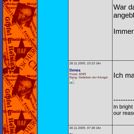
War da
angebl
Immer 
28.11.2005, 23:22 Uhr
Denea
Ich ma
Posts: 6095
Rang: Geliebter der Königin
--------
In brigh
our reas
30.11.2005, 07:36 Uhr