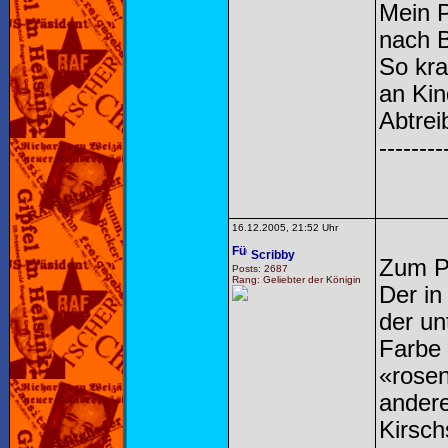
Mein P
nach B
So kra
an Kin
Abtrei
--------
16.12.2005, 21:52 Uhr
Scribby
Zum P
Posts: 2687
Rang: Geliebter der Königin
Der in
der un
Farbe 
«rosen
andere
Kirsch