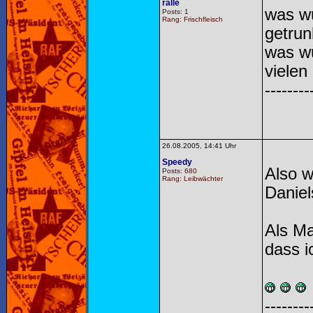
ralle
was wu
Posts: 1
Rang: Frischfleisch
getrun
was w
vielen
--------
26.08.2005, 14:41 Uhr
Speedy
Also w
Posts: 680
Rang: Leibwächter
Daniel
Als Ma
dass i
--------