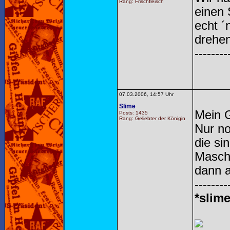
Rang: Frischfleisch
einen
echt ´
drehen
--------
07.03.2006, 14:57 Uhr
Slime
Mein G
Posts: 1435
Rang: Geliebter der Königin
Nur no
die si
Maschi
dann a
--------
*slime