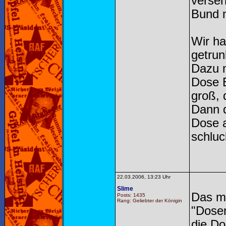
versen
Bund m
Wir ha
getrun
Dazu m
Dose B
groß, 
Dann 
Dose a
schluc
22.03.2006, 13:23 Uhr
Slime
Das m
Posts: 1435
Rang: Geliebter der Königin
"Dosen
die Do