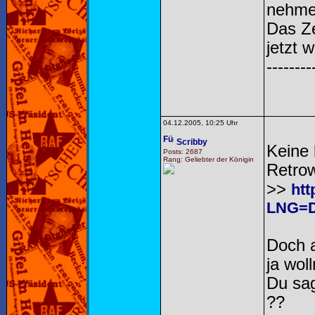
nehme
Das Z
jetzt 
--------
04.12.2005, 10:25 Uhr
Scribby
Keine 
Posts: 2687
Rang: Geliebter der Königin
Retrow
>>
htt
LNG=D
Doch a
ja woll
Du sag
??