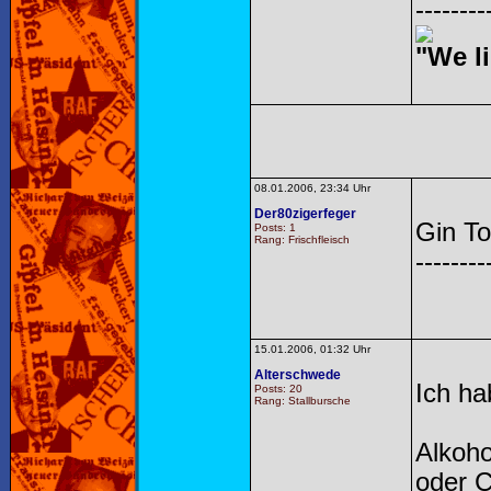
--------
"We li
08.01.2006, 23:34 Uhr
Der80zigerfeger
Gin To
Posts: 1
Rang: Frischfleisch
--------
15.01.2006, 01:32 Uhr
Alterschwede
Ich ha
Posts: 20
Rang: Stallbursche
Alkoho
oder 