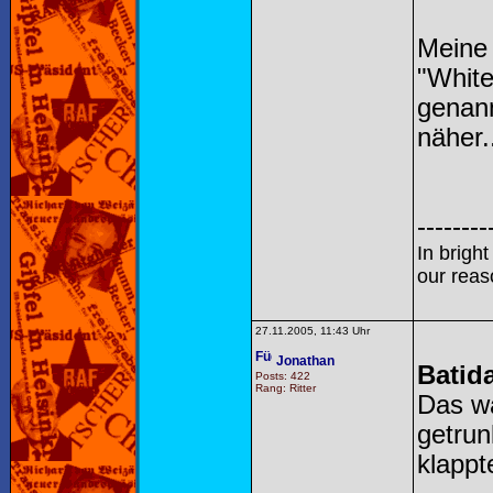
Meine
"White
genann
näher.
--------
In brigh
our reas
27.11.2005, 11:43 Uhr
Jonathan
Batid
Posts: 422
Rang: Ritter
Das w
getrun
klappt