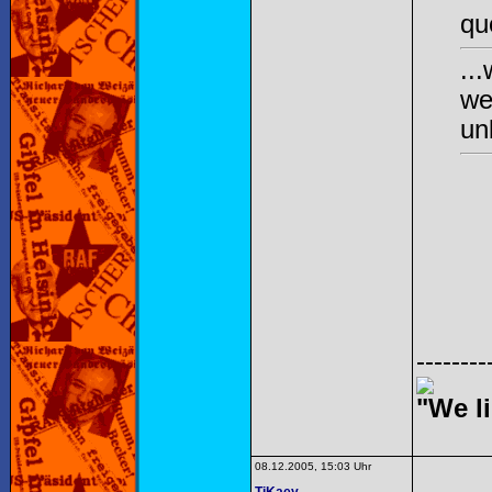
qu
..
we
un
--------
"We li
08.12.2005, 15:03 Uhr