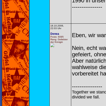
1990 in unser
----------------
18.10.2006,
22:03 Uhr
Denea
Eben, wir war
Posts: 6095
Rang: Geliebter
der Königin
Nein, echt wa
gefeiert, ohn
Aber natürlic
wahlweise die
vorbereitet ha
----------------
Together we stand
divided we fall.