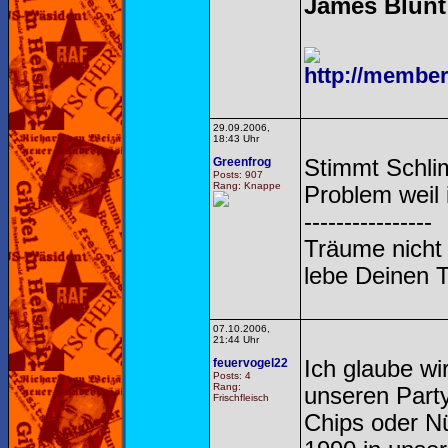
James Blunt
http://members
29.09.2006,
18:43 Uhr
Greenfrog
Stimmt Schlim
Posts: 907
Rang: Knappe
Problem weil 
----------------
Träume nicht
lebe Deinen 
07.10.2006,
21:44 Uhr
feuervogel22
Ich glaube wi
Posts: 4
Rang:
unseren Party
Frischfleisch
Chips oder N