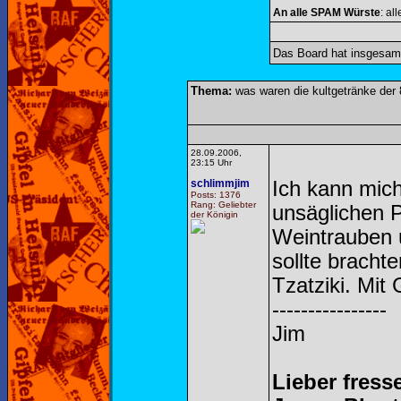
An alle SPAM Würste
: al
Das Board hat insgesa
Thema:
was waren die kultgetränke der 
28.09.2006,
23:15 Uhr
schlimmjim
Ich kann mich
Posts: 1376
Rang: Geliebter
unsäglichen P
der Königin
Weintrauben 
sollte brach
Tzatziki. Mit
----------------
Jim
Lieber fress