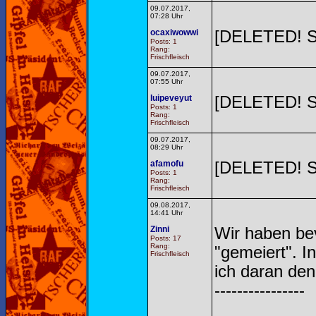
09.07.2017,
07:28 Uhr
ocaxiwowwi
[DELETED! 
Posts: 1
Rang:
Frischfleisch
09.07.2017,
07:55 Uhr
luipeveyut
[DELETED! 
Posts: 1
Rang:
Frischfleisch
09.07.2017,
08:29 Uhr
afamofu
[DELETED! 
Posts: 1
Rang:
Frischfleisch
09.08.2017,
14:41 Uhr
Zinni
Wir haben bev
Posts: 17
Rang:
"gemeiert". I
Frischfleisch
ich daran den
----------------