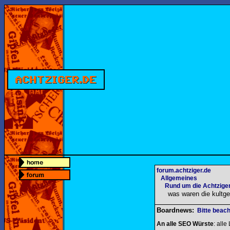
forum.achtziger.de
Allgemeines
Rund um die Achtziger
was waren die kultge
Boardnews:
Bitte beach
An alle SEO Würste
: alle