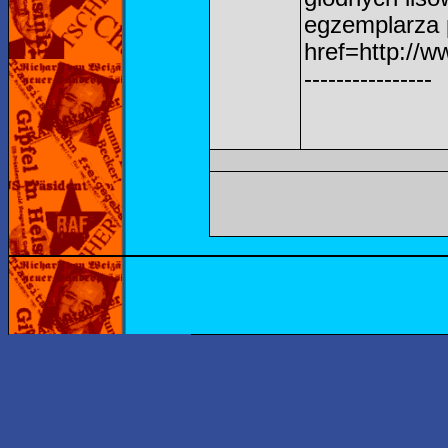
egzemplarza 
href=http://w
----------------