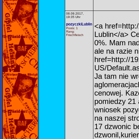
08.09.2017,
19:35 Uhr
pozyczkiLublin
<a href=http:
Posts: 1
Rang:
Lublin</a> C
Frischfleisch
0%. Mam nadz
ale na razie 
href=http://1
US/Default.a
Ja tam nie w
aglomeracjac
cenowej. Kazd
pomiedzy 21 
wniosek pozy
na naszej str
17 dzwonic b
dzwonil,kuri