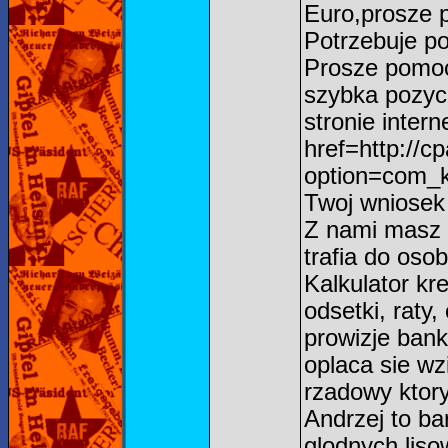
Euro,prosze 
Potrzebuje p
Prosze pomoc,
szybka pozycz
stronie inter
href=http://c
option=com_k
Twoj wniosek 
Z nami masz 
trafia do os
Kalkulator kr
odsetki, raty
prowizje bank
oplaca sie wz
rzadowy ktory
Andrzej to ba
glodnych lis