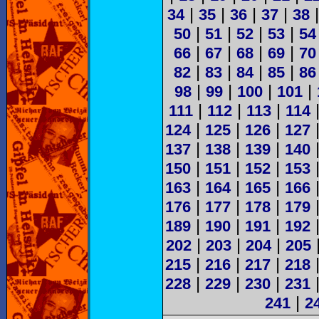
|
|
|
|
34
35
36
37
38
|
|
|
|
50
51
52
53
54
|
|
|
|
66
67
68
69
70
|
|
|
|
82
83
84
85
86
|
|
|
|
98
99
100
101
|
|
|
111
112
113
114
|
|
|
124
125
126
127
|
|
|
137
138
139
140
|
|
|
150
151
152
153
|
|
|
163
164
165
166
|
|
|
176
177
178
179
|
|
|
189
190
191
192
|
|
|
202
203
204
205
|
|
|
215
216
217
218
|
|
|
228
229
230
231
|
241
2