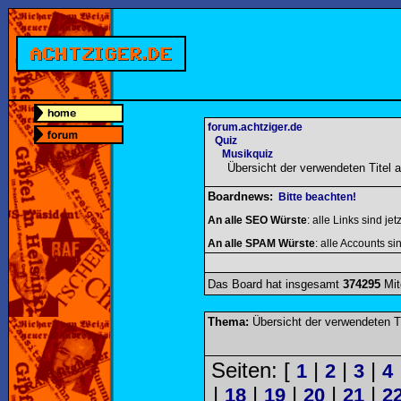
forum.achtziger.de
Quiz
Musikquiz
Übersicht der verwendeten Titel
Boardnews:
Bitte beachten!
An alle SEO Würste
: alle Links sind jet
An alle SPAM Würste
: alle Accounts sin
Das Board hat insgesamt
374295
Mit
Thema:
Übersicht der verwendeten T
Seiten: [
|
|
|
1
2
3
4
|
|
|
|
|
18
19
20
21
2