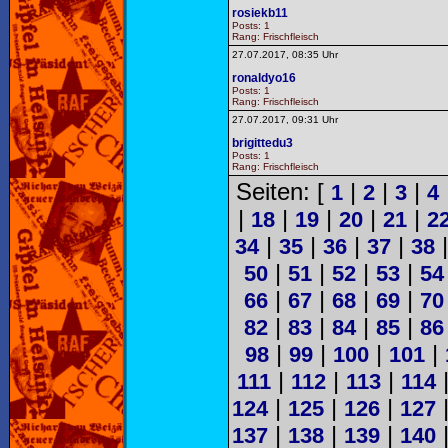
rosiekb11
Posts: 1
Rang: Frischfleisch
27.07.2017, 08:35 Uhr
ronaldyo16
Posts: 1
Rang: Frischfleisch
27.07.2017, 09:31 Uhr
brigittedu3
Posts: 1
Rang: Frischfleisch
Seiten: [
|
|
|
1
2
3
4
|
|
|
|
|
18
19
20
21
2
|
|
|
|
34
35
36
37
38
|
|
|
|
50
51
52
53
54
|
|
|
|
66
67
68
69
70
|
|
|
|
82
83
84
85
86
|
|
|
|
98
99
100
101
|
|
|
111
112
113
114
|
|
|
124
125
126
127
|
|
|
137
138
139
140