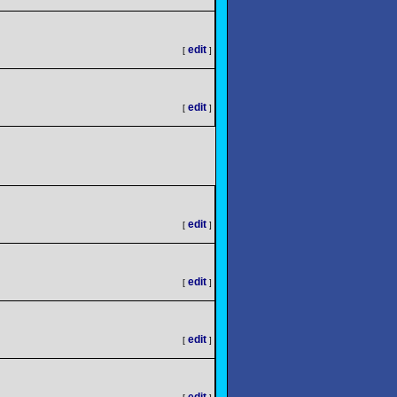
edit
[
]
edit
[
]
edit
[
]
edit
[
]
edit
[
]