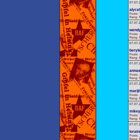
07.07.
alyce
Posts: 
Rang: F
07.07.
wend
Posts: 
Rang: F
07.07.
beryl
Posts: 
Rang: F
07.07.
anna
Posts: 
Rang: F
07.07.
marij
Posts: 
Rang: F
07.07.
mike
Posts: 
Rang: F
07.07.
lorai
Posts: 
Rang: F