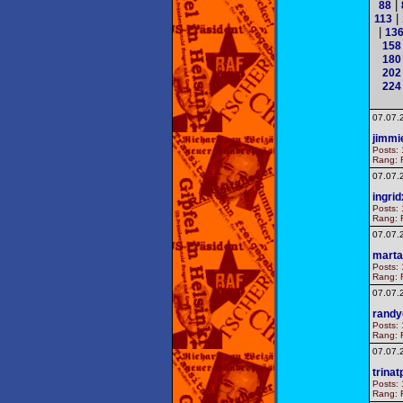
|
88
|
113
|
13
158
180
202
224
07.07.
jimmi
Posts: 
Rang: F
07.07.
ingri
Posts: 
Rang: F
07.07.
mart
Posts: 
Rang: F
07.07.
randy
Posts: 
Rang: F
07.07.
trinat
Posts: 
Rang: F