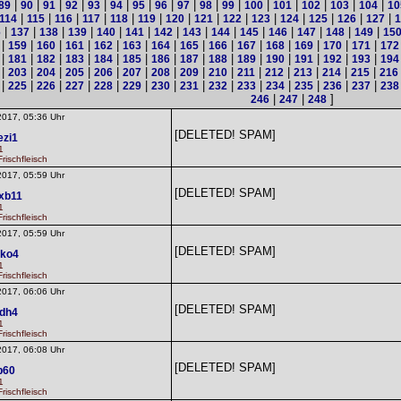
|
|
|
|
|
|
|
|
|
|
|
|
|
|
|
|
89
90
91
92
93
94
95
96
97
98
99
100
101
102
103
104
10
|
|
|
|
|
|
|
|
|
|
|
|
|
|
114
115
116
117
118
119
120
121
122
123
124
125
126
127
1
|
|
|
|
|
|
|
|
|
|
|
|
|
|
6
137
138
139
140
141
142
143
144
145
146
147
148
149
15
|
|
|
|
|
|
|
|
|
|
|
|
|
|
159
160
161
162
163
164
165
166
167
168
169
170
171
172
|
|
|
|
|
|
|
|
|
|
|
|
|
|
181
182
183
184
185
186
187
188
189
190
191
192
193
194
|
|
|
|
|
|
|
|
|
|
|
|
|
|
203
204
205
206
207
208
209
210
211
212
213
214
215
216
|
|
|
|
|
|
|
|
|
|
|
|
|
|
225
226
227
228
229
230
231
232
233
234
235
236
237
238
|
|
]
246
247
248
2017, 05:36 Uhr
[DELETED! SPAM]
ezi1
1
rischfleisch
2017, 05:59 Uhr
[DELETED! SPAM]
dxb11
1
rischfleisch
2017, 05:59 Uhr
[DELETED! SPAM]
ako4
1
rischfleisch
2017, 06:06 Uhr
[DELETED! SPAM]
dh4
1
rischfleisch
2017, 06:08 Uhr
[DELETED! SPAM]
p60
1
rischfleisch