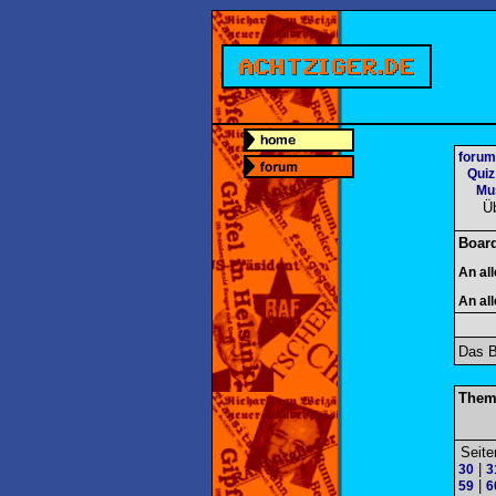
forum
Quiz
Mu
Ü
Boar
An al
An al
Das B
Them
Seite
|
30
3
|
59
6