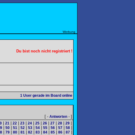
Werbung
Du bist noch nicht registriert !
1
User gerade im Board online
[ -
- ]
Antworten
|
|
|
|
|
|
|
|
|
|
0
21
22
23
24
25
26
27
28
29
|
|
|
|
|
|
|
|
|
|
9
50
51
52
53
54
55
56
57
58
|
|
|
|
|
|
|
|
|
|
8
79
80
81
82
83
84
85
86
87