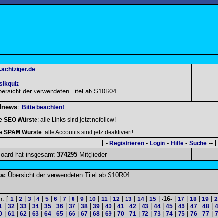
.achtziger.de
sikquiz
bersicht der verwendeten Titel ab S10R04
dnews:
Bitte beachten!
le SEO Würste
: alle Links sind jetzt nofollow!
le SPAM Würste
: alle Accounts sind jetz deaktiviert!
| -
-
-
-
-- |
Registrieren
Login
Hilfe
Suche
oard hat insgesamt
374295
Mitglieder
a:
Übersicht der verwendeten Titel ab S10R04
n: [
|
|
|
|
|
|
|
|
|
|
|
|
|
|
|
-16-
|
|
|
|
1
2
3
4
5
6
7
8
9
10
11
12
13
14
15
17
18
19
2
|
|
|
|
|
|
|
|
|
|
|
|
|
|
|
|
|
|
1
32
33
34
35
36
37
38
39
40
41
42
43
44
45
46
47
48
4
|
|
|
|
|
|
|
|
|
|
|
|
|
|
|
|
|
|
0
61
62
63
64
65
66
67
68
69
70
71
72
73
74
75
76
77
7