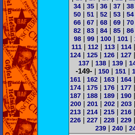
|
|
|
|
34
35
36
37
38
|
|
|
|
50
51
52
53
54
|
|
|
|
66
67
68
69
70
|
|
|
|
82
83
84
85
86
|
|
|
|
98
99
100
101
|
|
|
111
112
113
114
|
|
|
124
125
126
127
|
|
|
137
138
139
1
-149-
|
|
|
150
151
|
|
|
161
162
163
164
|
|
|
174
175
176
177
|
|
|
187
188
189
190
|
|
|
200
201
202
203
|
|
|
213
214
215
216
|
|
|
226
227
228
229
|
|
239
240
2