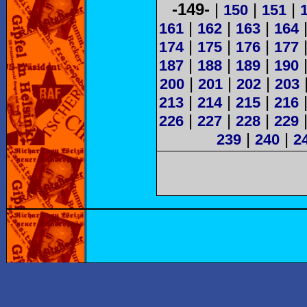
-149-
|
|
|
150
151
|
|
|
161
162
163
164
|
|
|
174
175
176
177
|
|
|
187
188
189
190
|
|
|
200
201
202
203
|
|
|
213
214
215
216
|
|
|
226
227
228
229
|
|
239
240
2