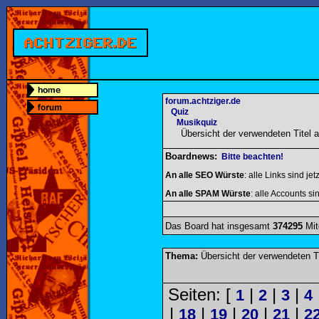
forum.achtziger.de
Quiz
Musikquiz
Übersicht der verwendeten Titel
Boardnews:
Bitte beachten!
An alle SEO Würste
: alle Links sind jet
An alle SPAM Würste
: alle Accounts sin
Das Board hat insgesamt
374295
Mit
Thema:
Übersicht der verwendeten T
Seiten: [
|
|
|
1
2
3
4
|
|
|
|
|
18
19
20
21
2