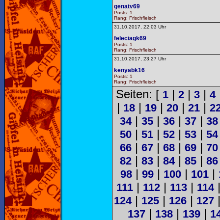
genatv69
Posts: 1
Rang: Frischfleisch
31.10.2017, 22:03 Uhr
feleciagk69
Posts: 1
Rang: Frischfleisch
31.10.2017, 23:27 Uhr
kenyabk16
Posts: 1
Rang: Frischfleisch
Seiten: [
|
|
|
1
2
3
4
|
|
|
|
|
18
19
20
21
2
|
|
|
|
34
35
36
37
38
|
|
|
|
50
51
52
53
54
|
|
|
|
66
67
68
69
70
|
|
|
|
82
83
84
85
86
|
|
|
|
98
99
100
101
|
|
|
111
112
113
114
|
|
|
124
125
126
127
|
|
|
137
138
139
1