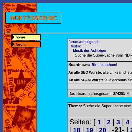
forum.achtziger.de
Musik
Musik der Achtziger
Suche die Super-Lache vom NDR
Boardnews:
Bitte beachten!
An alle SEO Würste
: alle Links sind jet
An alle SPAM Würste
: alle Accounts sin
Das Board hat insgesamt
374295
Mit
Thema:
Suche die Super-Lache vom
Seiten: [
|
|
|
1
2
3
4
|
|
|
|
-21-
|
18
19
20