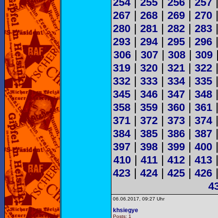
|
|
|
254
255
256
257
|
|
|
267
268
269
270
|
|
|
280
281
282
283
|
|
|
293
294
295
296
|
|
|
306
307
308
309
|
|
|
319
320
321
322
|
|
|
332
333
334
335
|
|
|
345
346
347
348
|
|
|
358
359
360
361
|
|
|
371
372
373
374
|
|
|
384
385
386
387
|
|
|
397
398
399
400
|
|
|
410
411
412
413
|
|
|
423
424
425
426
4
06.06.2017, 09:27 Uhr
khsiegye
Posts: 1