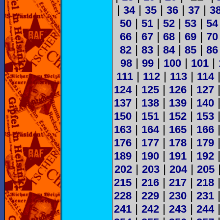
|
|
|
|
|
34
35
36
37
3
|
|
|
|
50
51
52
53
54
|
|
|
|
66
67
68
69
70
|
|
|
|
82
83
84
85
86
|
|
|
|
98
99
100
101
|
|
|
111
112
113
114
|
|
|
124
125
126
127
|
|
|
137
138
139
140
|
|
|
150
151
152
153
|
|
|
163
164
165
166
|
|
|
176
177
178
179
|
|
|
189
190
191
192
|
|
|
202
203
204
205
|
|
|
215
216
217
218
|
|
|
228
229
230
231
|
|
|
241
242
243
244