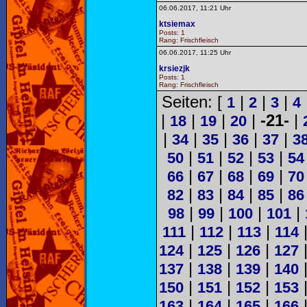
06.06.2017, 11:21 Uhr
ktsiemax
Posts: 1
Rang: Frischfleisch
06.06.2017, 11:25 Uhr
krsiezjk
Posts: 1
Rang: Frischfleisch
Seiten: [
|
|
|
1
2
3
4
|
|
|
|
-21-
|
18
19
20
|
|
|
|
|
34
35
36
37
3
|
|
|
|
50
51
52
53
54
|
|
|
|
66
67
68
69
70
|
|
|
|
82
83
84
85
86
|
|
|
|
98
99
100
101
|
|
|
111
112
113
114
|
|
|
124
125
126
127
|
|
|
137
138
139
140
|
|
|
150
151
152
153
|
|
|
163
164
165
166