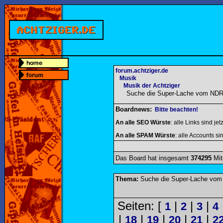
forum.achtziger.de
Musik
Musik der Achtziger
Suche die Super-Lache vom NDR
Boardnews:
Bitte beachten!
An alle SEO Würste
: alle Links sind jet
An alle SPAM Würste
: alle Accounts sin
Das Board hat insgesamt
374295
Mit
Thema:
Suche die Super-Lache vom
Seiten: [
|
|
|
1
2
3
4
|
|
|
|
|
18
19
20
21
2