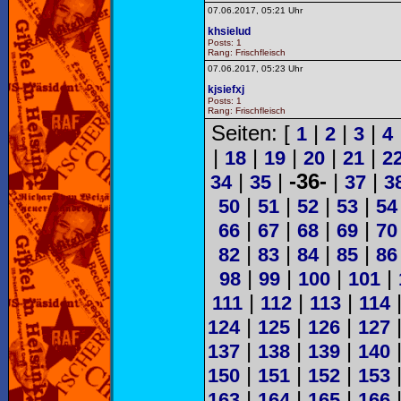
07.06.2017, 05:21 Uhr
khsielud
Posts: 1
Rang: Frischfleisch
07.06.2017, 05:23 Uhr
kjsiefxj
Posts: 1
Rang: Frischfleisch
Seiten: [
|
|
|
1
2
3
4
|
|
|
|
|
18
19
20
21
2
|
|
-36-
|
|
34
35
37
3
|
|
|
|
50
51
52
53
54
|
|
|
|
66
67
68
69
70
|
|
|
|
82
83
84
85
86
|
|
|
|
98
99
100
101
|
|
|
111
112
113
114
|
|
|
124
125
126
127
|
|
|
137
138
139
140
|
|
|
150
151
152
153
|
|
|
163
164
165
166