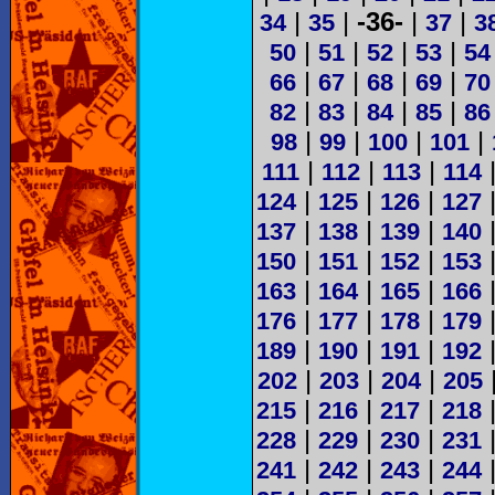
|
|
-36-
|
|
34
35
37
3
|
|
|
|
50
51
52
53
54
|
|
|
|
66
67
68
69
70
|
|
|
|
82
83
84
85
86
|
|
|
|
98
99
100
101
|
|
|
111
112
113
114
|
|
|
124
125
126
127
|
|
|
137
138
139
140
|
|
|
150
151
152
153
|
|
|
163
164
165
166
|
|
|
176
177
178
179
|
|
|
189
190
191
192
|
|
|
202
203
204
205
|
|
|
215
216
217
218
|
|
|
228
229
230
231
|
|
|
241
242
243
244