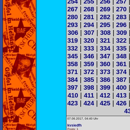
|
|
|
254
255
256
257
|
|
|
267
268
269
270
|
|
|
280
281
282
283
|
|
|
293
294
295
296
|
|
|
306
307
308
309
|
|
|
319
320
321
322
|
|
|
332
333
334
335
|
|
|
345
346
347
348
|
|
|
358
359
360
361
|
|
|
371
372
373
374
|
|
|
384
385
386
387
|
|
|
397
398
399
400
|
|
|
410
411
412
413
|
|
|
423
424
425
426
4
07.06.2017, 04:40 Uhr
kvsiedfh
Posts: 1