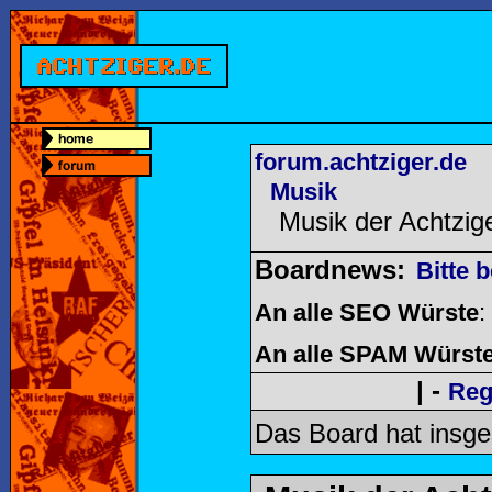
forum.achtziger.de
Musik
Musik der Achtzig
Boardnews:
Bitte 
An alle SEO Würste
:
An alle SPAM Würst
| -
Reg
Das Board hat insg