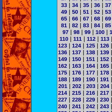
|
|
|
|
33
34
35
36
37
|
|
|
|
49
50
51
52
53
|
|
|
|
65
66
67
68
69
|
|
|
|
81
82
83
84
85
|
|
|
|
97
98
99
100
|
|
|
110
111
112
113
|
|
|
123
124
125
126
|
|
|
136
137
138
139
|
|
|
149
150
151
152
|
|
|
162
163
164
165
|
|
|
175
176
177
178
|
|
|
188
189
190
191
|
|
|
201
202
203
204
|
|
|
214
215
216
217
|
|
|
227
228
229
230
|
|
|
240
241
242
243