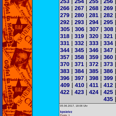
|
|
|
253
254
255
256
|
|
|
266
267
268
269
|
|
|
279
280
281
282
|
|
|
292
293
294
295
|
|
|
305
306
307
308
|
|
|
318
319
320
321
|
|
|
331
332
333
334
|
|
|
344
345
346
347
|
|
|
357
358
359
360
|
|
|
370
371
372
373
|
|
|
383
384
385
386
|
|
|
396
397
398
399
|
|
|
409
410
411
412
|
|
|
422
423
424
425
435
05.06.2017, 18:06 Uhr
kpsieivz
Posts: 1