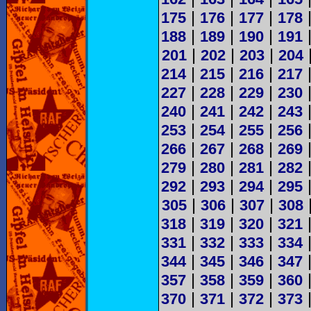
|
|
|
175
176
177
178
|
|
|
188
189
190
191
|
|
|
201
202
203
204
|
|
|
214
215
216
217
|
|
|
227
228
229
230
|
|
|
240
241
242
243
|
|
|
253
254
255
256
|
|
|
266
267
268
269
|
|
|
279
280
281
282
|
|
|
292
293
294
295
|
|
|
305
306
307
308
|
|
|
318
319
320
321
|
|
|
331
332
333
334
|
|
|
344
345
346
347
|
|
|
357
358
359
360
|
|
|
370
371
372
373