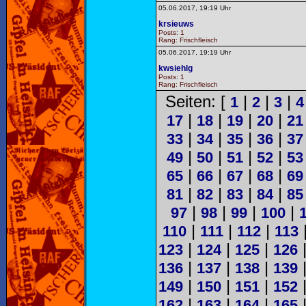
05.06.2017, 19:19 Uhr
krsieuws
Posts: 1
Rang: Frischfleisch
05.06.2017, 19:19 Uhr
kwsiehlg
Posts: 1
Rang: Frischfleisch
Seiten: [
|
|
|
1
2
3
4
|
|
|
|
17
18
19
20
21
|
|
|
|
33
34
35
36
37
|
|
|
|
49
50
51
52
53
|
|
|
|
65
66
67
68
69
|
|
|
|
81
82
83
84
85
|
|
|
|
97
98
99
100
|
|
|
110
111
112
113
|
|
|
123
124
125
126
|
|
|
136
137
138
139
|
|
|
149
150
151
152
|
|
|
162
163
164
165