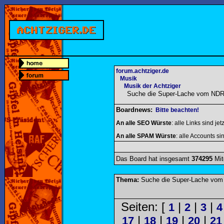
forum.achtziger.de
Musik
Musik der Achtziger
Suche die Super-Lache vom NDR
Boardnews:
Bitte beachten!
An alle SEO Würste
: alle Links sind jet
An alle SPAM Würste
: alle Accounts sin
Das Board hat insgesamt
374295
Mit
Thema:
Suche die Super-Lache vom
Seiten: [
|
|
|
1
2
3
4
|
|
|
|
17
18
19
20
21