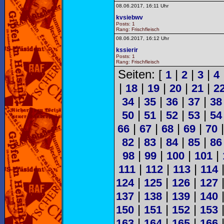
08.06.2017, 16:11 Uhr
kvsiebwv
Posts: 1
Rang: Frischfleisch
08.06.2017, 16:12 Uhr
kssierir
Posts: 1
Rang: Frischfleisch
Seiten: [
|
|
|
1
2
3
4
|
|
|
|
|
18
19
20
21
2
|
|
|
|
34
35
36
37
38
|
|
|
|
50
51
52
53
54
|
|
|
|
66
67
68
69
70
|
|
|
|
82
83
84
85
86
|
|
|
|
98
99
100
101
|
|
|
111
112
113
114
|
|
|
124
125
126
127
|
|
|
137
138
139
140
|
|
|
150
151
152
153
|
|
|
163
164
165
166