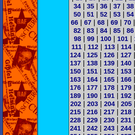
|
|
|
|
34
35
36
37
38
|
|
|
|
50
51
52
53
54
|
|
|
|
66
67
68
69
70
|
|
|
|
82
83
84
85
86
|
|
|
|
98
99
100
101
|
|
|
111
112
113
114
|
|
|
124
125
126
127
|
|
|
137
138
139
140
|
|
|
150
151
152
153
|
|
|
163
164
165
166
|
|
|
176
177
178
179
|
|
|
189
190
191
192
|
|
|
202
203
204
205
|
|
|
215
216
217
218
|
|
|
228
229
230
231
|
|
|
241
242
243
244