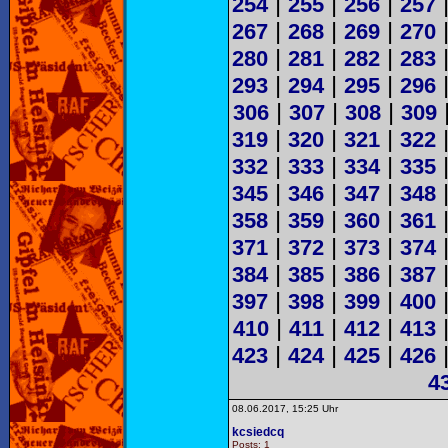
|
|
|
254
255
256
257
|
|
|
267
268
269
270
|
|
|
280
281
282
283
|
|
|
293
294
295
296
|
|
|
306
307
308
309
|
|
|
319
320
321
322
|
|
|
332
333
334
335
|
|
|
345
346
347
348
|
|
|
358
359
360
361
|
|
|
371
372
373
374
|
|
|
384
385
386
387
|
|
|
397
398
399
400
|
|
|
410
411
412
413
|
|
|
423
424
425
426
4
08.06.2017, 15:25 Uhr
kcsiedcq
Posts: 1