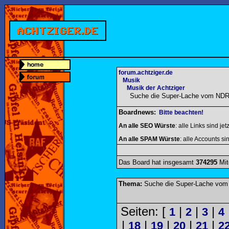
forum.achtziger.de
Musik
Musik der Achtziger
Suche die Super-Lache vom NDR
Boardnews:
Bitte beachten!
An alle SEO Würste
: alle Links sind jet
An alle SPAM Würste
: alle Accounts sin
Das Board hat insgesamt
374295
Mit
Thema:
Suche die Super-Lache vom
Seiten: [
|
|
|
1
2
3
4
|
|
|
|
|
18
19
20
21
2