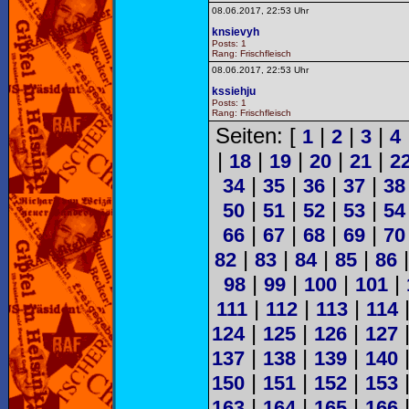
08.06.2017, 22:53 Uhr
knsievyh
Posts: 1
Rang: Frischfleisch
08.06.2017, 22:53 Uhr
kssiehju
Posts: 1
Rang: Frischfleisch
Seiten: [
|
|
|
1
2
3
4
|
|
|
|
|
18
19
20
21
2
|
|
|
|
34
35
36
37
38
|
|
|
|
50
51
52
53
54
|
|
|
|
66
67
68
69
70
|
|
|
|
82
83
84
85
86
|
|
|
|
98
99
100
101
|
|
|
111
112
113
114
|
|
|
124
125
126
127
|
|
|
137
138
139
140
|
|
|
150
151
152
153
|
|
|
163
164
165
166