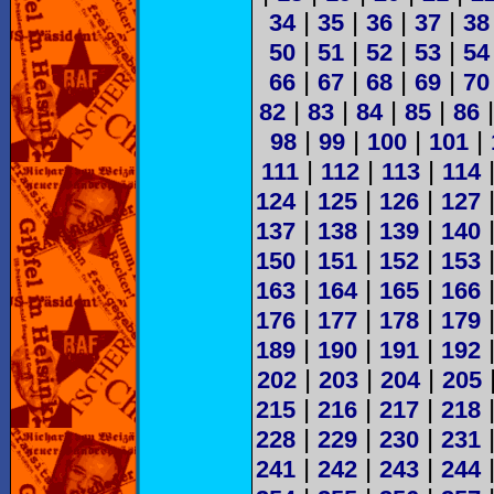
|
|
|
|
34
35
36
37
38
|
|
|
|
50
51
52
53
54
|
|
|
|
66
67
68
69
70
|
|
|
|
82
83
84
85
86
|
|
|
|
98
99
100
101
|
|
|
111
112
113
114
|
|
|
124
125
126
127
|
|
|
137
138
139
140
|
|
|
150
151
152
153
|
|
|
163
164
165
166
|
|
|
176
177
178
179
|
|
|
189
190
191
192
|
|
|
202
203
204
205
|
|
|
215
216
217
218
|
|
|
228
229
230
231
|
|
|
241
242
243
244