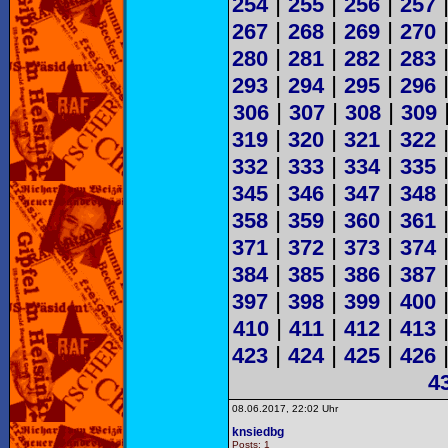
|
|
|
254
255
256
257
|
|
|
267
268
269
270
|
|
|
280
281
282
283
|
|
|
293
294
295
296
|
|
|
306
307
308
309
|
|
|
319
320
321
322
|
|
|
332
333
334
335
|
|
|
345
346
347
348
|
|
|
358
359
360
361
|
|
|
371
372
373
374
|
|
|
384
385
386
387
|
|
|
397
398
399
400
|
|
|
410
411
412
413
|
|
|
423
424
425
426
4
08.06.2017, 22:02 Uhr
knsiedbg
Posts: 1