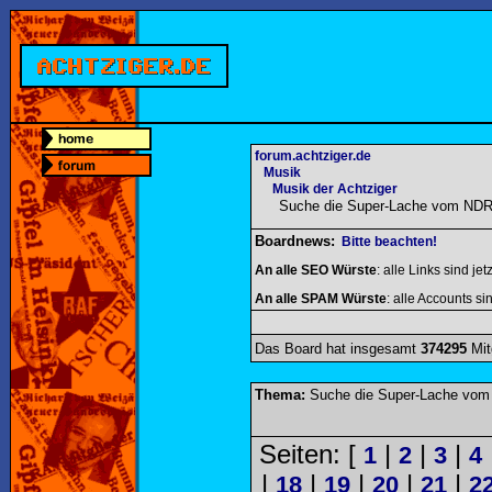
forum.achtziger.de
Musik
Musik der Achtziger
Suche die Super-Lache vom NDR
Boardnews:
Bitte beachten!
An alle SEO Würste
: alle Links sind jet
An alle SPAM Würste
: alle Accounts sin
Das Board hat insgesamt
374295
Mit
Thema:
Suche die Super-Lache vom
Seiten: [
|
|
|
1
2
3
4
|
|
|
|
|
18
19
20
21
2