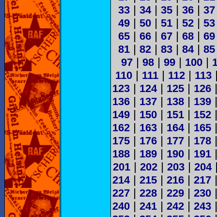
|
|
|
|
33
34
35
36
37
|
|
|
|
49
50
51
52
53
|
|
|
|
65
66
67
68
69
|
|
|
|
81
82
83
84
85
|
|
|
|
97
98
99
100
|
|
|
110
111
112
113
|
|
|
123
124
125
126
|
|
|
136
137
138
139
|
|
|
149
150
151
152
|
|
|
162
163
164
165
|
|
|
175
176
177
178
|
|
|
188
189
190
191
|
|
|
201
202
203
204
|
|
|
214
215
216
217
|
|
|
227
228
229
230
|
|
|
240
241
242
243