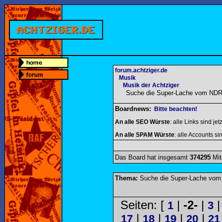
forum.achtziger.de
Musik
Musik der Achtziger
Suche die Super-Lache vom NDR
Boardnews:
Bitte beachten!
An alle SEO Würste
: alle Links sind jet
An alle SPAM Würste
: alle Accounts sin
Das Board hat insgesamt
374295
Mit
Thema:
Suche die Super-Lache vom
Seiten: [
|
-2-
|
1
3
|
|
|
|
17
18
19
20
21