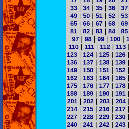
|
|
|
|
17
18
19
20
21
|
|
|
|
33
34
35
36
37
|
|
|
|
49
50
51
52
53
|
|
|
|
65
66
67
68
69
|
|
|
|
81
82
83
84
85
|
|
|
|
97
98
99
100
|
|
|
110
111
112
113
|
|
|
123
124
125
126
|
|
|
136
137
138
139
|
|
|
149
150
151
152
|
|
|
162
163
164
165
|
|
|
175
176
177
178
|
|
|
188
189
190
191
|
|
|
201
202
203
204
|
|
|
214
215
216
217
|
|
|
227
228
229
230
|
|
|
240
241
242
243