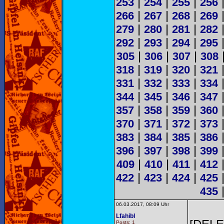
|
|
|
253
254
255
256
|
|
|
266
267
268
269
|
|
|
279
280
281
282
|
|
|
292
293
294
295
|
|
|
305
306
307
308
|
|
|
318
319
320
321
|
|
|
331
332
333
334
|
|
|
344
345
346
347
|
|
|
357
358
359
360
|
|
|
370
371
372
373
|
|
|
383
384
385
386
|
|
|
396
397
398
399
|
|
|
409
410
411
412
|
|
|
422
423
424
425
435
06.03.2017, 08:09 Uhr
Lfahibl
Posts: 1