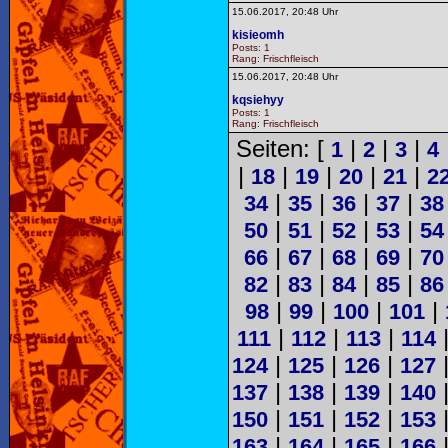
15.06.2017, 20:48 Uhr
kisieomh
Posts: 1
Rang: Frischfleisch
15.06.2017, 20:48 Uhr
kqsiehyy
Posts: 1
Rang: Frischfleisch
Seiten: [
|
|
|
1
2
3
4
|
|
|
|
|
18
19
20
21
2
|
|
|
|
34
35
36
37
38
|
|
|
|
50
51
52
53
54
|
|
|
|
66
67
68
69
70
|
|
|
|
82
83
84
85
86
|
|
|
|
98
99
100
101
|
|
|
111
112
113
114
|
|
|
124
125
126
127
|
|
|
137
138
139
140
|
|
|
150
151
152
153
|
|
|
163
164
165
166