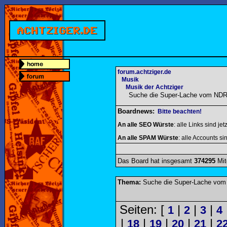
forum.achtziger.de
Musik
Musik der Achtziger
Suche die Super-Lache vom NDR
Boardnews:
Bitte beachten!
An alle SEO Würste
: alle Links sind jet
An alle SPAM Würste
: alle Accounts sin
Das Board hat insgesamt
374295
Mit
Thema:
Suche die Super-Lache vom
Seiten: [
|
|
|
1
2
3
4
|
|
|
|
|
18
19
20
21
2