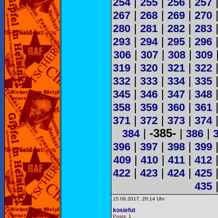
|
|
|
254
255
256
257
|
|
|
267
268
269
270
|
|
|
280
281
282
283
|
|
|
293
294
295
296
|
|
|
306
307
308
309
|
|
|
319
320
321
322
|
|
|
332
333
334
335
|
|
|
345
346
347
348
|
|
|
358
359
360
361
|
|
|
371
372
373
374
|
-385-
|
|
384
386
|
|
|
396
397
398
399
|
|
|
409
410
411
412
|
|
|
422
423
424
425
435
15.06.2017, 20:14 Uhr
kosiefut
Posts: 1