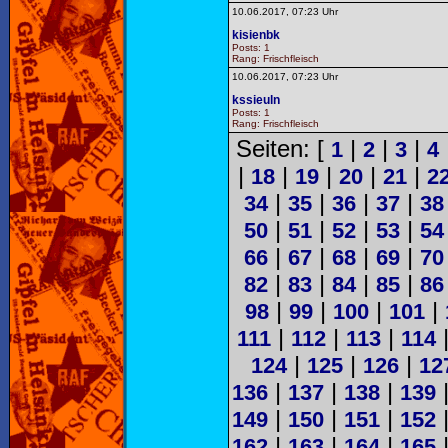
10.06.2017, 07:23 Uhr
kisienbk
Posts: 1
Rang: Frischfleisch
10.06.2017, 07:23 Uhr
kssieuln
Posts: 1
Rang: Frischfleisch
Seiten: [
|
|
|
1
2
3
4
|
|
|
|
|
18
19
20
21
2
|
|
|
|
34
35
36
37
38
|
|
|
|
50
51
52
53
54
|
|
|
|
66
67
68
69
70
|
|
|
|
82
83
84
85
86
|
|
|
|
98
99
100
101
|
|
|
111
112
113
114
|
|
|
124
125
126
12
|
|
|
136
137
138
139
|
|
|
149
150
151
152
|
|
|
162
163
164
165