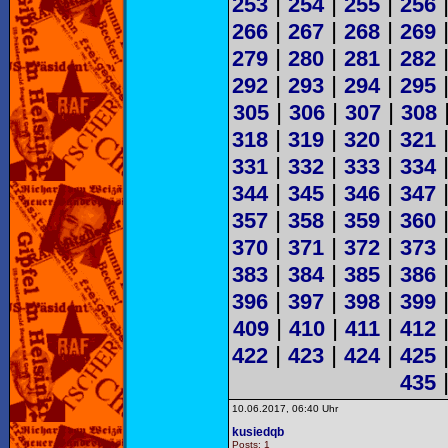
|
|
|
253
254
255
256
|
|
|
266
267
268
269
|
|
|
279
280
281
282
|
|
|
292
293
294
295
|
|
|
305
306
307
308
|
|
|
318
319
320
321
|
|
|
331
332
333
334
|
|
|
344
345
346
347
|
|
|
357
358
359
360
|
|
|
370
371
372
373
|
|
|
383
384
385
386
|
|
|
396
397
398
399
|
|
|
409
410
411
412
|
|
|
422
423
424
425
435
10.06.2017, 06:40 Uhr
kusiedqb
Posts: 1