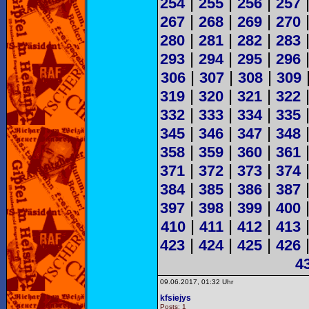
|
|
|
254
255
256
257
|
|
|
267
268
269
270
|
|
|
280
281
282
283
|
|
|
293
294
295
296
|
|
|
306
307
308
309
|
|
|
319
320
321
322
|
|
|
332
333
334
335
|
|
|
345
346
347
348
|
|
|
358
359
360
361
|
|
|
371
372
373
374
|
|
|
384
385
386
387
|
|
|
397
398
399
400
|
|
|
410
411
412
413
|
|
|
423
424
425
426
4
09.06.2017, 01:32 Uhr
kfsiejys
Posts: 1