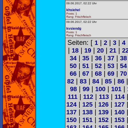
09.06.2017, 02:22 Uhr
khsiehel
Posts: 1
Rang: Frischfleisch
09.06.2017, 02:22 Uhr
kvsiendg
Posts: 1
Rang: Frischfleisch
Seiten: [
|
|
|
1
2
3
4
|
|
|
|
|
18
19
20
21
2
|
|
|
|
34
35
36
37
38
|
|
|
|
50
51
52
53
54
|
|
|
|
66
67
68
69
70
|
|
|
|
82
83
84
85
86
|
|
|
|
98
99
100
101
|
|
|
111
112
113
114
|
|
|
124
125
126
127
|
|
|
137
138
139
140
|
|
|
150
151
152
153
|
|
|
163
164
165
166