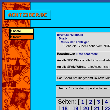
forum.achtziger.de
Musik
Musik der Achtziger
Suche die Super-Lache vom NDR
Boardnews:
Bitte beachten!
An alle SEO Würste
: alle Links sind jet
An alle SPAM Würste
: alle Accounts sin
Das Board hat insgesamt
374295
Mit
Thema:
Suche die Super-Lache vom
Seiten: [
|
|
|
1
2
3
4
|
|
|
|
|
18
19
20
21
2